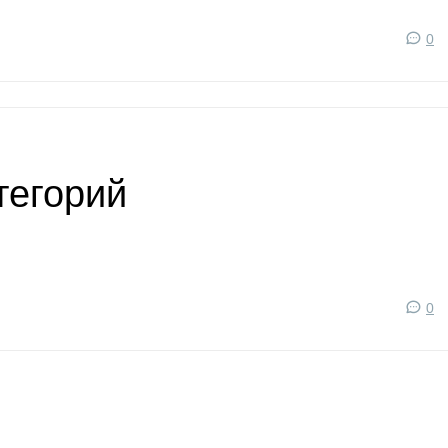
0
тегорий
0