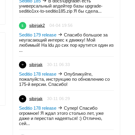
Seditio 185
В docs\upgrade\ есть
универсальный апдейтер базы upgrade-
seditio1xx-to-seditio185.zip Я бы сдела...
sibirjak2
04-04 19:56
Seditio 179 release
Спасибо большое за
неугасающий интерес к движку! Мой
любимый! На ldu до сих пор крутится один из
...
sibirjak
30-11 06:33
Seditio 178 release
Опубликуйте,
пожалуйста, инструкцию по обновлению со
175-й версии. Спасибо!
sibirjak
30-11 06:29
Seditio 178 release
Супер! Спасибо
огромное! Я ждал этого столько лет, уже
даже и перестал надеяться! :) Отлично,
сей...