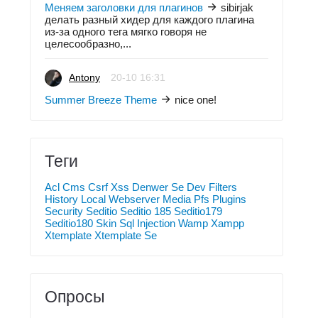
Меняем заголовки для плагинов
sibirjak
делать разный хидер для каждого плагина
из-за одного тега мягко говоря не
целесообразно,...
Antony
20-10 16:31
Summer Breeze Theme
nice one!
Теги
Acl
Cms
Csrf Xss
Denwer Se
Dev
Filters
History
Local Webserver
Media
Pfs
Plugins
Security
Seditio
Seditio 185
Seditio179
Seditio180
Skin
Sql Injection
Wamp
Xampp
Xtemplate
Xtemplate Se
Опросы