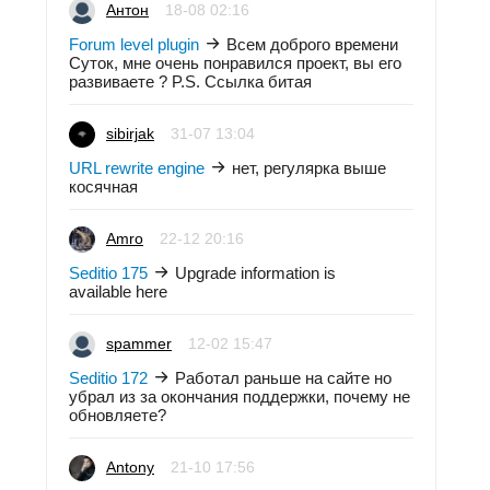
Антон
18-08 02:16
Forum level plugin
Всем доброго времени
Суток, мне очень понравился проект, вы его
развиваете ? P.S. Ссылка битая
sibirjak
31-07 13:04
URL rewrite engine
нет, регулярка выше
косячная
Amro
22-12 20:16
Seditio 175
Upgrade information is
available here
spammer
12-02 15:47
Seditio 172
Работал раньше на сайте но
убрал из за окончания поддержки, почему не
обновляете?
Antony
21-10 17:56