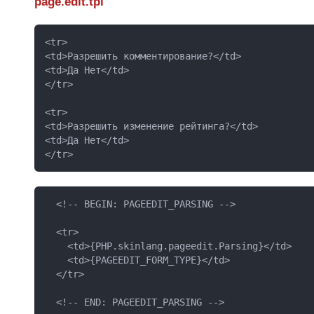
page.edit.tpl
<tr>

<td>Разрешить комментирование?</td>

<td>
Да 
Нет</td>

</tr>

<tr>

<td>Разрешить изменение рейтинга?</td>

<td>
Да 
Нет</td>

</tr> 
  <!-- BEGIN: PAGEEDIT_PARSING -->

  <tr>

    <td>{PHP.skinlang.pageedit.Parsing}</td>

    <td>{PAGEEDIT_FORM_TYPE}</td>

  </tr>   

  <!-- END: PAGEEDIT_PARSING -->