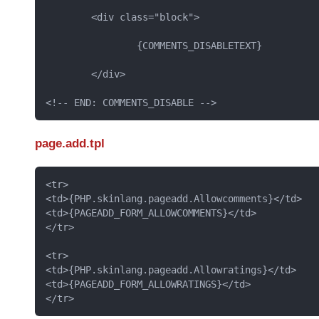
	<div class="block">

		{COMMENTS_DISABLETEXT}

	</div>

<!-- END: COMMENTS_DISABLE -->
page.add.tpl
<tr>

<td>{PHP.skinlang.pageadd.Allowcomments}</td>

<td>{PAGEADD_FORM_ALLOWCOMMENTS}</td>

</tr>

<tr>

<td>{PHP.skinlang.pageadd.Allowratings}</td>

<td>{PAGEADD_FORM_ALLOWRATINGS}</td>

</tr> 