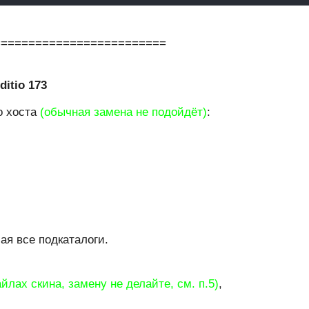
=========================
itio 173
о хоста
(обычная замена не подойдёт)
:
ая все подкаталоги.
лах скина, замену не делайте, см. п.5)
,