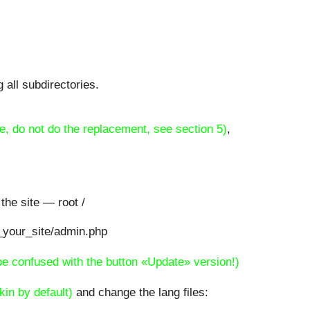
g all subdirectories.
le, do not do the replacement, see section 5)
,
 the site — root /
rl_your_site/admin.php
 be confused with the button «Update» version!)
kin by default)
and change the lang files: