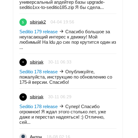
универсальный апдейтер базы upgrade-
seditio1xx-to-seditio185.zip Я бы сдела...
sibirjak2
04-04 19:56
Seditio 179 release
Спасибо большое за
неугасающий интерес к движку! Мой
любимый! На ldu до сих пор крутится один из
...
sibirjak
30-11 06:33
Seditio 178 release
Опубликуйте,
пожалуйста, инструкцию по обновлению со
175-й версии. Спасибо!
sibirjak
30-11 06:29
Seditio 178 release
Супер! Спасибо
огромное! Я ждал этого столько лет, уже
даже и перестал надеяться! :) Отлично,
сей...
Антон
18-08 02:16