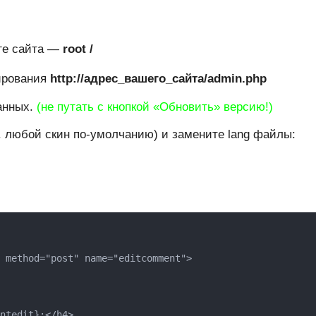
ге сайта —
root /
рирования
http://адрес_вашего_сайта/admin.php
анных.
(не путать с кнопкой «Обновить» версию!)
. любой скин по-умолчанию) и замените lang файлы: