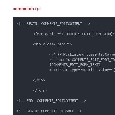
comments.tpl
<!-- BEGIN: COMMENTS_EDITCOMMENT -->

	<form action="{COMMENTS_EDIT_FORM_SEND}" method="post" name="editcomment">

	<div class="block">

		<h4>{PHP.skinlang.comments.Commentedit}:</h4>

		<a name="c{COMMENTS_EDIT_FORM_ID}"></a>

		{COMMENTS_EDIT_FORM_TEXT}

		<p><input type="submit" value="{PHP.skinlang.comments.Update}"></p>

	</div>

	</form>

<!-- END: COMMENTS_EDITCOMMENT -->

<!-- BEGIN: COMMENTS_DISABLE -->
