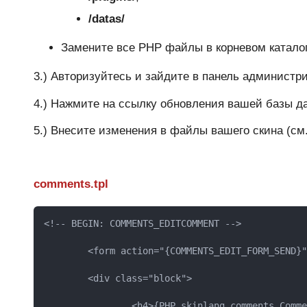
/datas/
Замените все PHP файлы в корневом катало
3.) Авторизуйтесь и зайдите в панель админист
4.) Нажмите на ссылку обновления вашей базы д
5.) Внесите изменения в файлы вашего скина (см
comments.tpl
<!-- BEGIN: COMMENTS_EDITCOMMENT -->

	<form action="{COMMENTS_EDIT_FORM_SEND}" method="post" name="editcomment">

	<div class="block">

		<h4>{PHP.skinlang.comments.Commentedit}:</h4>
