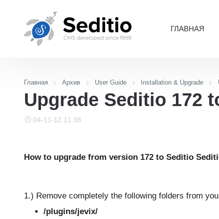
ГЛАВНАЯ
Главная
Архив
User Guide
Installation & Upgrade
Upgrade Seditio 172 t
04-11-12 11:38
How to upgrade from version 172 to Seditio Sedit
1.) Remove completely the following folders from yo
/plugins/jevix/