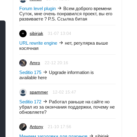
Forum level plugin
Всем доброго времени
Суток, мне очень понравился проект, вы его
развиваете ? P.S. Ссылка битая
sibirjak
31-07 13:04
URL rewrite engine
нет, регулярка выше
косячная
Amro
22-12 20:16
Seditio 175
Upgrade information is
available here
spammer
12-02 15:47
Seditio 172
Работал раньше на сайте но
убрал из за окончания поддержки, почему не
обновляете?
Antony
21-10 17:56
Меняем заголовки для плагинов
sibirjak