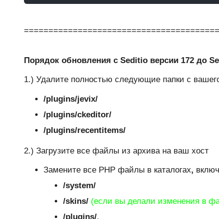
=======================================
Порядок обновления с Seditio версии 172 до Sed
1.) Удалите полностью следующие папки с вашег
/plugins/jevix/
/plugins/ckeditor/
/plugins/recentitems/
2.) Загрузите все файлы из архива на ваш хост
Замените все PHP файлы в каталогах
,
включ
/system/
/skins/
(если вы делали изменения в фай
/plugins/
,