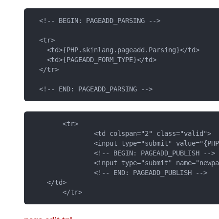
  <!-- BEGIN: PAGEADD_PARSING -->

  <tr>

    <td>{PHP.skinlang.pageadd.Parsing}</td>

    <td>{PAGEADD_FORM_TYPE}</td>

  </tr>   

  <!-- END: PAGEADD_PARSING -->
	<tr>

		<td colspan="2" class="valid">

		<input type="submit" value="{PHP.skinlang.pageadd.Submit}" />

		<!-- BEGIN: PAGEADD_PUBLISH -->

		<input type="submit" name="newpagepublish" value="{PHP.skinlang.pageadd.Publish}" onclick="this.value='OK'; return true" />

		<!-- END: PAGEADD_PUBLISH -->

    </td>

	</tr>