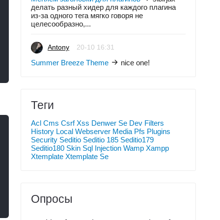
делать разный хидер для каждого плагина
из-за одного тега мягко говоря не
целесообразно,...
Antony
20-10 16:31
Summer Breeze Theme
nice one!
Теги
Acl
Cms
Csrf Xss
Denwer Se
Dev
Filters
History
Local Webserver
Media
Pfs
Plugins
Security
Seditio
Seditio 185
Seditio179
Seditio180
Skin
Sql Injection
Wamp
Xampp
Xtemplate
Xtemplate Se
Опросы