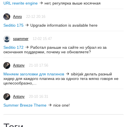
URL rewrite engine
нет, регулярка выше косячная
Amro
22-12 20:16
Seditio 175
Upgrade information is available here
spammer
12-02 15:47
Seditio 172
Работал раньше на сайте но убрал из за
окончания поддержки, почему не обновляете?
Antony
21-10 17:56
Меняем заголовки для плагинов
sibirjak делать разный
хидер для каждого плагина из-за одного тега мягко говоря не
целесообразно,...
Antony
20-10 16:31
Summer Breeze Theme
nice one!
Теги