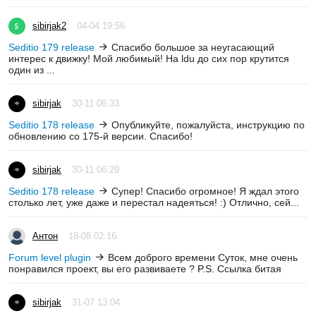
sibirjak2
04-04 19:56
Seditio 179 release
Спасибо большое за неугасающий
интерес к движку! Мой любимый! На ldu до сих пор крутится
один из ...
sibirjak
30-11 06:33
Seditio 178 release
Опубликуйте, пожалуйста, инструкцию по
обновлению со 175-й версии. Спасибо!
sibirjak
30-11 06:29
Seditio 178 release
Супер! Спасибо огромное! Я ждал этого
столько лет, уже даже и перестал надеяться! :) Отлично, сей...
Антон
18-08 02:16
Forum level plugin
Всем доброго времени Суток, мне очень
понравился проект, вы его развиваете ? P.S. Ссылка битая
sibirjak
31-07 13:04