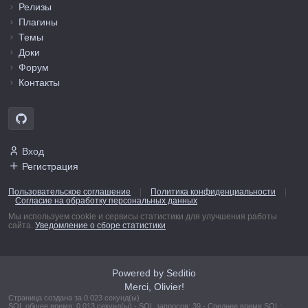
Релизы
Плагины
Темы
Доки
Форум
Контакты
Вход
Регистрация
Пользовательское соглашение
|
Политика конфиденциальности
|
Согласие на обработку персональных данных
Мы используем cookie и сервисы статистики для улучшения работы
сайта.
Уведомление о сборе статистики
Powered by Seditio
Merci, Olivier!
Страница создана за 0.023 секунд(ы)
SQL общее время: 0.013 секунд(ы) - SQL запросов: 39 - Среднее время SQL: