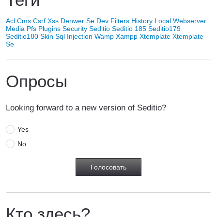
Acl
Cms
Csrf Xss
Denwer Se
Dev
Filters
History
Local Webserver
Media
Pfs
Plugins
Security
Seditio
Seditio 185
Seditio179
Seditio180
Skin
Sql Injection
Wamp
Xampp
Xtemplate
Xtemplate
Se
Опросы
Looking forward to a new version of Seditio?
Yes
No
Кто здесь?