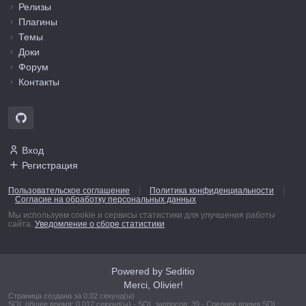
Релизы
Плагины
Темы
Доки
Форум
Контакты
Вход
Регистрация
Пользовательское соглашение
|
Политика конфиденциальности
|
Согласие на обработку персональных данных
Мы используем cookie и сервисы статистики для улучшения работы
сайта.
Уведомление о сборе статистики
Powered by Seditio
Merci, Olivier!
Страница создана за 0.02 секунд(ы)
SQL общее время: 0.012 секунд(ы) - SQL запросов: 39 - Среднее время SQL: