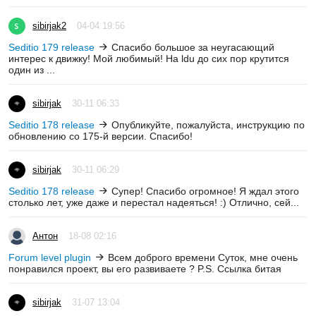
sibirjak2
04-04 19:56
Seditio 179 release
Спасибо большое за неугасающий
интерес к движку! Мой любимый! На ldu до сих пор крутится
один из ...
sibirjak
30-11 06:33
Seditio 178 release
Опубликуйте, пожалуйста, инструкцию по
обновлению со 175-й версии. Спасибо!
sibirjak
30-11 06:29
Seditio 178 release
Супер! Спасибо огромное! Я ждал этого
столько лет, уже даже и перестал надеяться! :) Отлично, сей...
Антон
18-08 02:16
Forum level plugin
Всем доброго времени Суток, мне очень
понравился проект, вы его развиваете ? P.S. Ссылка битая
sibirjak
31-07 13:04