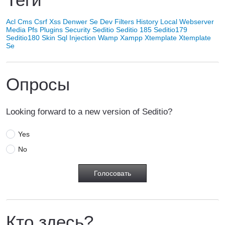
Acl
Cms
Csrf Xss
Denwer Se
Dev
Filters
History
Local Webserver
Media
Pfs
Plugins
Security
Seditio
Seditio 185
Seditio179
Seditio180
Skin
Sql Injection
Wamp
Xampp
Xtemplate
Xtemplate
Se
Опросы
Looking forward to a new version of Seditio?
Yes
No
Кто здесь?