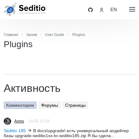
EN
Главная
Архив
User Guide
Plugins
Plugins
Активность
Комментарии
Форумы
Страницы
Amro
14-05 13:04
Seditio 185
В docs\upgrade\ есть универсальный апдейтер
базы upgrade-seditio1xx-to-seditio185.zip Я бы сдела...