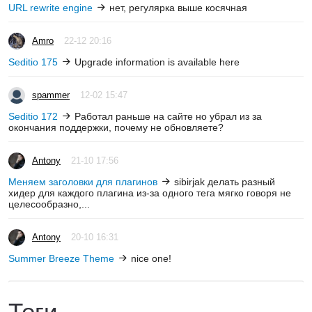
URL rewrite engine
нет, регулярка выше косячная
Amro
22-12 20:16
Seditio 175
Upgrade information is available here
spammer
12-02 15:47
Seditio 172
Работал раньше на сайте но убрал из за
окончания поддержки, почему не обновляете?
Antony
21-10 17:56
Меняем заголовки для плагинов
sibirjak делать разный
хидер для каждого плагина из-за одного тега мягко говоря не
целесообразно,...
Antony
20-10 16:31
Summer Breeze Theme
nice one!
Теги