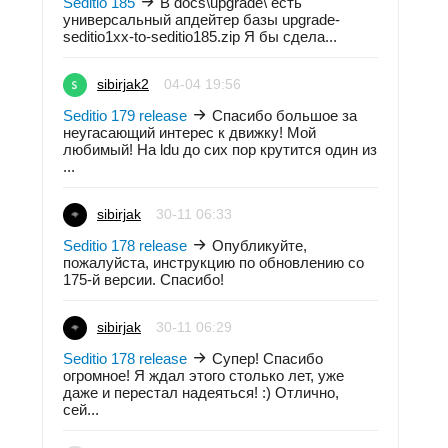
Seditio 185
В docs\upgrade\ есть
универсальный апдейтер базы upgrade-
seditio1xx-to-seditio185.zip Я бы сдела...
sibirjak2
04-04 19:56
Seditio 179 release
Спасибо большое за
неугасающий интерес к движку! Мой
любимый! На ldu до сих пор крутится один из
...
sibirjak
30-11 06:33
Seditio 178 release
Опубликуйте,
пожалуйста, инструкцию по обновлению со
175-й версии. Спасибо!
sibirjak
30-11 06:29
Seditio 178 release
Супер! Спасибо
огромное! Я ждал этого столько лет, уже
даже и перестал надеяться! :) Отлично,
сей...