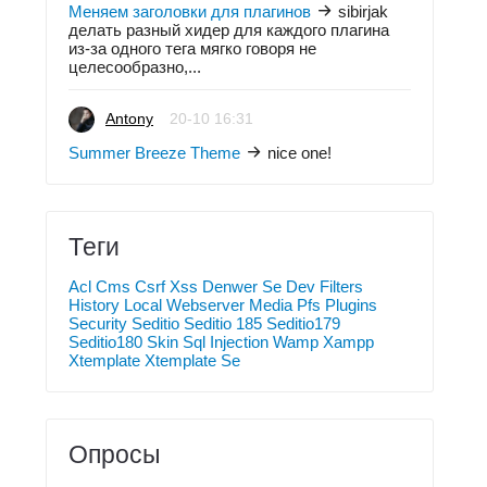
Меняем заголовки для плагинов
sibirjak
делать разный хидер для каждого плагина
из-за одного тега мягко говоря не
целесообразно,...
Antony
20-10 16:31
Summer Breeze Theme
nice one!
Теги
Acl
Cms
Csrf Xss
Denwer Se
Dev
Filters
History
Local Webserver
Media
Pfs
Plugins
Security
Seditio
Seditio 185
Seditio179
Seditio180
Skin
Sql Injection
Wamp
Xampp
Xtemplate
Xtemplate Se
Опросы