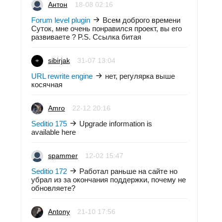
Антон
18-08 02:16
Forum level plugin
Всем доброго времени
Суток, мне очень понравился проект, вы его
развиваете ? P.S. Ссылка битая
sibirjak
31-07 13:04
URL rewrite engine
нет, регулярка выше
косячная
Amro
22-12 20:16
Seditio 175
Upgrade information is
available here
spammer
12-02 15:47
Seditio 172
Работал раньше на сайте но
убрал из за окончания поддержки, почему не
обновляете?
Antony
21-10 17:56