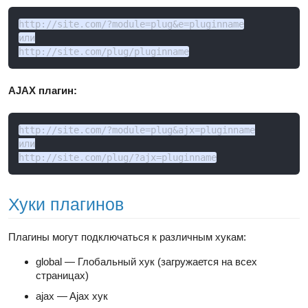
http://site.com/?module=plug&e=pluginname
или

http://site.com/plug/pluginname
AJAX плагин:
http://site.com/?module=plug&ajx=pluginname

или

http://site.com/plug/?ajx=pluginname
Хуки плагинов
Плагины могут подключаться к различным хукам:
global — Глобальный хук (загружается на всех
страницах)
ajax — Ajax хук