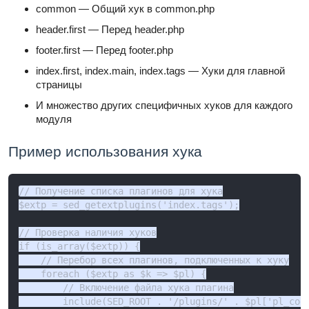
common — Общий хук в common.php
header.first — Перед header.php
footer.first — Перед footer.php
index.first, index.main, index.tags — Хуки для главной
страницы
И множество других специфичных хуков для каждого
модуля
Пример использования хука
// Получение списка плагинов для хука

$extp = sed_getextplugins('index.tags');

// Проверка наличия хуков

if (is_array($extp)) {

    // Перебор всех плагинов, подключенных к хуку

    foreach ($extp as $k => $pl) {

        // Включение файла хука плагина

        include(SED_ROOT . '/plugins/' . $pl['pl_code