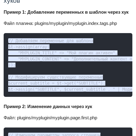
хуков
Пример 1: Добавление переменных в шаблон через хук
Файл плагина: plugins/myplugin/myplugin.index.tags.php
// Добавляем переменные для шаблона

$t->assign(array(

    "MYPLUGIN_TITLE" => "Мой плагин активен",

    "MYPLUGIN_CONTENT" => "Дополнительный контент от 
));

// Модифицируем существующие переменные

$current_subtitle = $t->get("SUBTITLE");

$t->assign("SUBTITLE", $current_subtitle . " | Модиф
Пример 2: Изменение данных через хук
Файл: plugins/myplugin/myplugin.page.first.php
// Изменяем параметры запроса страницы
