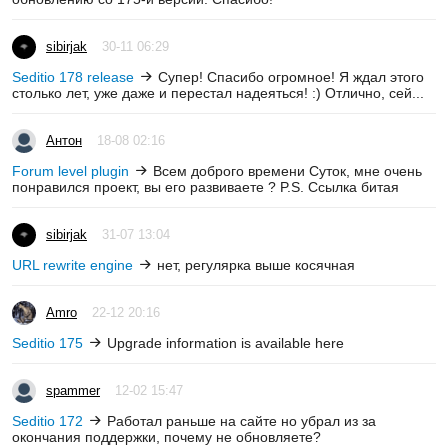
sibirjak
30-11 06:29
Seditio 178 release
Супер! Спасибо огромное! Я ждал этого
столько лет, уже даже и перестал надеяться! :) Отлично, сей...
Антон
18-08 02:16
Forum level plugin
Всем доброго времени Суток, мне очень
понравился проект, вы его развиваете ? P.S. Ссылка битая
sibirjak
31-07 13:04
URL rewrite engine
нет, регулярка выше косячная
Amro
22-12 20:16
Seditio 175
Upgrade information is available here
spammer
12-02 15:47
Seditio 172
Работал раньше на сайте но убрал из за
окончания поддержки, почему не обновляете?