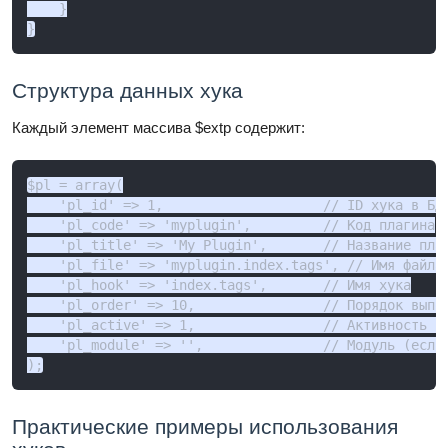
    }

}
Структура данных хука
Каждый элемент массива $extp содержит:
$pl = array(

    'pl_id' => 1,                    // ID хука в БД

    'pl_code' => 'myplugin',         // Код плагина

    'pl_title' => 'My Plugin',       // Название плаг
    'pl_file' => 'myplugin.index.tags', // Имя файла 
    'pl_hook' => 'index.tags',       // Имя хука

    'pl_order' => 10,                // Порядок выпол
    'pl_active' => 1,                // Активность (1
    'pl_module' => '',               // Модуль (если 
);
Практические примеры использования