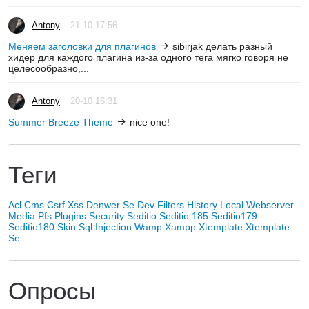
Antony
21-10 17:56
Меняем заголовки для плагинов
sibirjak делать разный
хидер для каждого плагина из-за одного тега мягко говоря не
целесообразно,...
Antony
20-10 16:31
Summer Breeze Theme
nice one!
Теги
Acl
Cms
Csrf Xss
Denwer Se
Dev
Filters
History
Local Webserver
Media
Pfs
Plugins
Security
Seditio
Seditio 185
Seditio179
Seditio180
Skin
Sql Injection
Wamp
Xampp
Xtemplate
Xtemplate
Se
Опросы