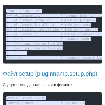
plugins/pluginname/

├── pluginname.php           # Главный файл (для stan
├── pluginname.setup.php     # Файл конфигурации

├── pluginname.install.php   # Файл установки

├── pluginname.uninstall.php # Файл деинсталляции

├── pluginname.tpl           # Шаблон (опционально)

├── lang/                    # Языковые файлы

│   ├── pluginname.en.lang.php

│   ├── pluginname.ru.lang.php

│   └── ...

└── inc/                     # Дополнительные файлы 
Файл setup (pluginname.setup.php)
Содержит метаданные плагина в формате:
[BEGIN_SED_EXTPLUGIN]

Code=pluginname              # Код плагина
