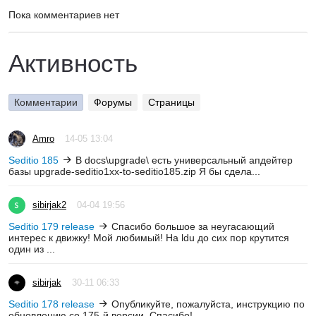
Пока комментариев нет
Активность
Комментарии
Форумы
Страницы
Amro
14-05 13:04
Seditio 185
В docs\upgrade\ есть универсальный апдейтер
базы upgrade-seditio1xx-to-seditio185.zip Я бы сдела...
sibirjak2
04-04 19:56
Seditio 179 release
Спасибо большое за неугасающий
интерес к движку! Мой любимый! На ldu до сих пор крутится
один из ...
sibirjak
30-11 06:33
Seditio 178 release
Опубликуйте, пожалуйста, инструкцию по
обновлению со 175-й версии. Спасибо!