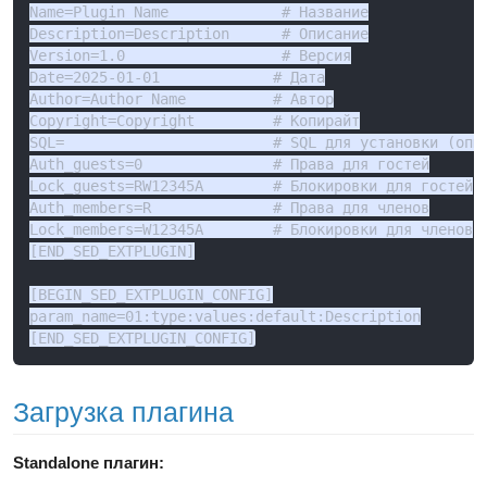
Name=Plugin Name             # Название

Description=Description      # Описание

Version=1.0                  # Версия

Date=2025-01-01             # Дата

Author=Author Name          # Автор

Copyright=Copyright         # Копирайт

SQL=                        # SQL для установки (опци
Auth_guests=0               # Права для гостей

Lock_guests=RW12345A        # Блокировки для гостей

Auth_members=R              # Права для членов

Lock_members=W12345A        # Блокировки для членов

[END_SED_EXTPLUGIN]

[BEGIN_SED_EXTPLUGIN_CONFIG]

param_name=01:type:values:default:Description

[END_SED_EXTPLUGIN_CONFIG]
Загрузка плагина
Standalone плагин: