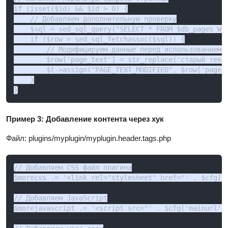
if (isset($id) && $id > 0) {

    // Добавляем дополнительную проверку

    $sql = sed_sql_query("SELECT * FROM $db_pages WHE
    if ($row = sed_sql_fetchassoc($sql)) {

        // Модифицируем данные перед использованием в
        $row['page_text'] = str_replace('старый текст
        $t->assign("PAGE_TEXT_MODIFIED", $row['page_t
    }

}
Пример 3: Добавление контента через хук
Файл: plugins/myplugin/myplugin.header.tags.php
// Добавляем CSS файл плагина

$morecss .= '<link rel="stylesheet" href="' . $cfg['m
// Добавляем JavaScript

$morejavascript .= '<script src="' . $cfg['mainurl'] 