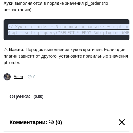
Хуки выполняются в порядке значения pl_order (по
возрастанию):
// Хук с pl_order = 5 выполнится раньше чем с pl_orde
$sql = sed_sql_query("SELECT * FROM $db_plugins WHER
⚠️
Важно
: Порядок выполнения хуков критичен. Если один
плагин зависит от другого, установите правильные значения
pl_order.
Amro
0
Оценка:
(0.00)
Комментарии:
(0)