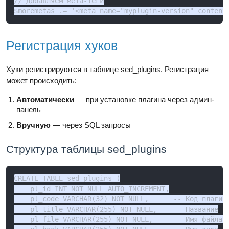
// Добавляем мета-теги

$moremetas .= '<meta name="myplugin-version" content
Регистрация хуков
Хуки регистрируются в таблице sed_plugins. Регистрация
может происходить:
Автоматически
— при установке плагина через админ-
панель
Вручную
— через SQL запросы
Структура таблицы sed_plugins
CREATE TABLE sed_plugins (

    pl_id INT NOT NULL AUTO_INCREMENT,

    pl_code VARCHAR(32) NOT NULL,      -- Код плагина
    pl_title VARCHAR(255) NOT NULL,    -- Название

    pl_file VARCHAR(255) NOT NULL,     -- Имя файла х