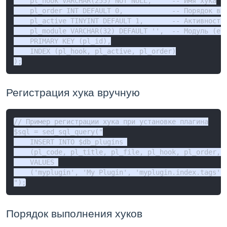
    pl_hook VARCHAR(255) NOT NULL,     -- Имя хука

    pl_order INT DEFAULT 0,            -- Порядок вып
    pl_active TINYINT DEFAULT 1,       -- Активность 
    pl_module VARCHAR(32) DEFAULT '',  -- Модуль (есл
    PRIMARY KEY (pl_id),

    INDEX (pl_hook, pl_active, pl_order)

);
Регистрация хука вручную
// Пример регистрации хука при установке плагина

$sql = sed_sql_query("

    INSERT INTO $db_plugins 

    (pl_code, pl_title, pl_file, pl_hook, pl_order, p
    VALUES 

    ('myplugin', 'My Plugin', 'myplugin.index.tags', 
");
Порядок выполнения хуков