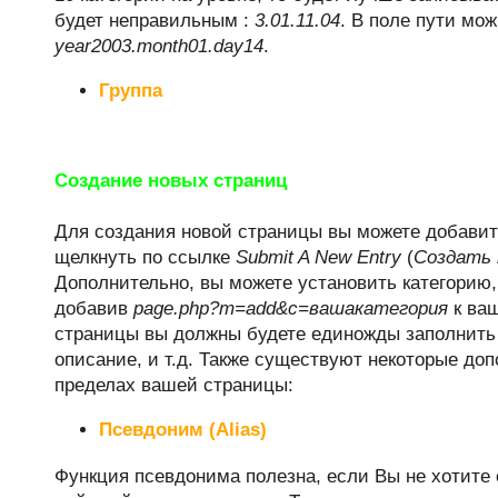
будет неправильным :
3.01.11.04
. В поле пути мо
year2003.month01.day14
.
Группа
Создание новых страниц
Для создания новой страницы вы можете добави
щелкнуть по ссылке
Submit A New Entry
(
Создать 
Дополнительно, вы можете установить категорию,
добавив
page.php?m=add&c=вашакатегория
к ваш
страницы вы должны будете единожды заполнить 
описание, и т.д. Также существуют некоторые до
пределах вашей страницы:
Псевдоним (Alias)
Функция псевдонима полезна, если Вы не хотите 