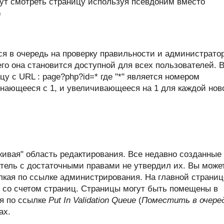
гут смотреть страницу используя псевдоним вместо
)
я в очередь на проверку правильности и администрато
его она становится доступной для всех пользователей. 
у с URL : page?php?id=* где "*" является номером
инающееся с 1, и увеличивающееся на 1 для каждой нов
живая" область редактирования. Все недавно созданные
атель с достаточными правами не утвердил их. Вы може
лкая по ссылке администрирования. На главной страниц
у со счетом страниц. Страницы могут быть помещены в
ия по ссылке
Put In Validation Queue
(
Поместить в очере
ах.