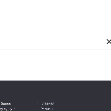
Главная
 более
му ядру и
Релизы