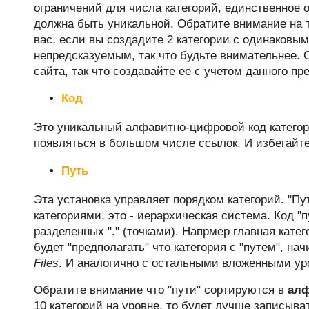
ограничений для числа категорий, единственное ог
должна быть уникальной. Обратите внимание на т
вас, если вы создадите 2 категории с одинаковым
непредсказуемым, так что будьте внимательнее. 
сайта, так что создавайте ее с учетом данного п
Код
Это уникальный алфавитно-цифровой код категори
появляться в большом числе ссылок. И избегайт
Путь
Эта установка управляет порядком категорий. "П
категориями, это - иерархическая система. Код 
разделенных "." (точками). Напрмер главная кате
будет "предполагать" что категория с "путем", на
Files
. И аналогично с остальными вложенными уро
Обратите внимание что "пути" сортируются в
алф
10 категорий на уровне, то будет лучше записыва