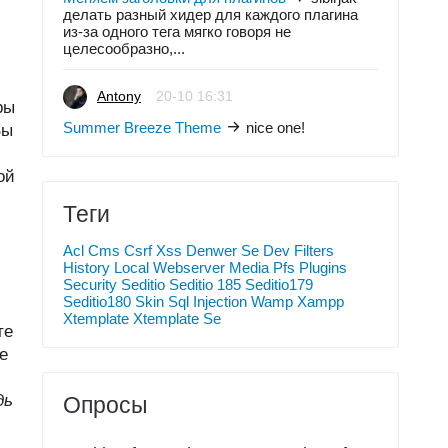
делать разный хидер для каждого плагина
из-за одного тега мягко говоря не
целесообразно,...
Antony
20-10 16:31
ры
Summer Breeze Theme
nice one!
Вы
ой
Теги
Acl
Cms
Csrf Xss
Denwer Se
Dev
Filters
History
Local Webserver
Media
Pfs
Plugins
Security
Seditio
Seditio 185
Seditio179
Seditio180
Skin
Sql Injection
Wamp
Xampp
Xtemplate
Xtemplate Se
те
е
дь
Опросы