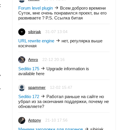
:
Forum level plugin
Всем доброго времени
Суток, мне очень понравился проект, вы его
развиваете ? P.S. Ссылка битая
sibirjak
31-07 13:04
URL rewrite engine
нет, регулярка выше
косячная
Amro
22-12 20:16
Seditio 175
Upgrade information is
,
available here
,
spammer
12-02 15:47
Seditio 172
Работал раньше на сайте но
убрал из за окончания поддержки, почему не
обновляете?
Antony
21-10 17:56
Меняем заголовки для плагинов
sibirjak