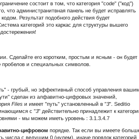
раничение состоит в том, что категория "code" ("код")
о, что администранитвная панель не будет исправлять
 кодом. Результат подобного действия будет
Система категорий это каркас для структуры вышего
редостережения!
и. Сделайте его коротким, простым и ясным - он будет
е пробелов и специальных символов.
уть" - грубый, но эффективный способ управления ваши
"пути" сделан из алфавитно-цифровых значений,
гория
Files
и имеет "путь" установленный в "
3
". Seditio
чинающимся с "
3
" действительно принадлежит к категори
внями - мы можем иметь уровень : 3.1.3.4.7
авитно-цифровом
порядке. Так если вы имеете больш
ть числа с ведущим 0 (нулем), иначе порядок категорий