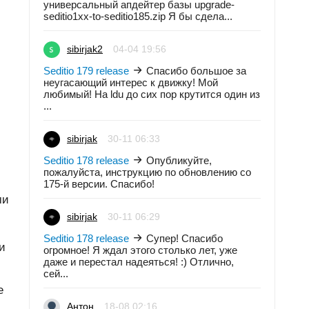
универсальный апдейтер базы upgrade-
seditio1xx-to-seditio185.zip Я бы сдела...
sibirjak2
04-04 19:56
Seditio 179 release
Спасибо большое за
неугасающий интерес к движку! Мой
любимый! На ldu до сих пор крутится один из
...
sibirjak
30-11 06:33
Seditio 178 release
Опубликуйте,
пожалуйста, инструкцию по обновлению со
175-й версии. Спасибо!
ми
sibirjak
30-11 06:29
Seditio 178 release
Супер! Спасибо
и
огромное! Я ждал этого столько лет, уже
даже и перестал надеяться! :) Отлично,
сей...
е
Антон
18-08 02:16