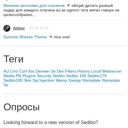
Меняем заголовки для плагинов
sibirjak делать разный
хидер для каждого плагина из-за одного тега мягко говоря не
целесообразно,...
Antony
20-10 16:31
Summer Breeze Theme
nice one!
Теги
Acl
Cms
Csrf Xss
Denwer Se
Dev
Filters
History
Local Webserver
Media
Pfs
Plugins
Security
Seditio
Seditio 185
Seditio179
Seditio180
Skin
Sql Injection
Wamp
Xampp
Xtemplate
Xtemplate
Se
Опросы
Looking forward to a new version of Seditio?