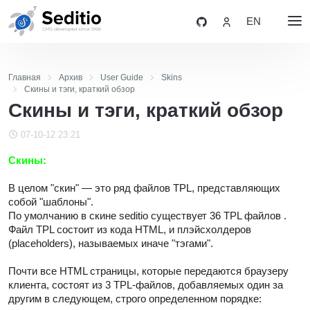
EN
Главная
Архив
User Guide
Skins
Скины и тэги, краткий обзор
Скины и тэги, краткий обзор
07-10-12 23:21
Скины:
В целом "скин" — это ряд файлов TPL, представляющих
собой "шаблоны".
По умолчанию в скине seditio существует 36 TPL файлов .
Файл TPL состоит из кода HTML, и плэйсхолдеров
(placeholders), называемых иначе "тэгами".
Почти все HTML страницы, которые передаются браузеру
клиента, состоят из 3 TPL-файлов, добавляемых один за
другим в следующем, строго определенном порядке: