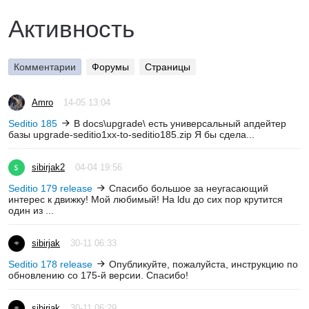
Активность
Комментарии
Форумы
Страницы
Amro
14-05 13:04
Seditio 185
В docs\upgrade\ есть универсальный апдейтер
базы upgrade-seditio1xx-to-seditio185.zip Я бы сдела...
sibirjak2
04-04 19:56
Seditio 179 release
Спасибо большое за неугасающий
интерес к движку! Мой любимый! На ldu до сих пор крутится
один из ...
sibirjak
30-11 06:33
Seditio 178 release
Опубликуйте, пожалуйста, инструкцию по
обновлению со 175-й версии. Спасибо!
sibirjak
30-11 06:29