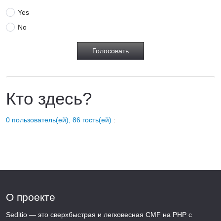
Yes
No
Кто здесь?
0 пользователь(ей), 86 гость(ей)
:
О проекте
Seditio — это сверхбыстрая и легковесная CMF на PHP с