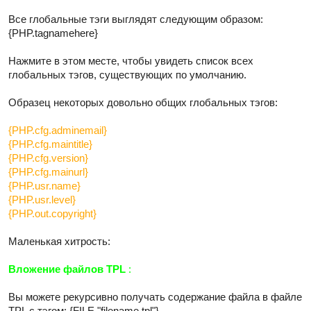
Все глобальные тэги выглядят следующим образом:
{PHP.tagnamehere}
Нажмите в этом месте, чтобы увидеть список всех
глобальных тэгов, существующих по умолчанию.
Образец некоторых довольно общих глобальных тэгов:
{PHP.cfg.adminemail}
{PHP.cfg.maintitle}
{PHP.cfg.version}
{PHP.cfg.mainurl}
{PHP.usr.name}
{PHP.usr.level}
{PHP.out.copyright}
Маленькая хитрость:
Вложение файлов TPL
:
Вы можете рекурсивно получать содержание файла в файле
TPL с тэгом: {FILE "filename.tpl"}