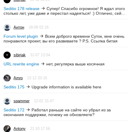
Seditio 178 release
Супер! Спасибо огромное! Я ждал этого
столько лет, уже даже и перестал надеяться! :) Отлично, сей...
Антон
18-08 02:16
Forum level plugin
Всем доброго времени Суток, мне очень
понравился проект, вы его развиваете ? P.S. Ссылка битая
sibirjak
31-07 13:04
URL rewrite engine
нет, регулярка выше косячная
Amro
22-12 20:16
Seditio 175
Upgrade information is available here
spammer
12-02 15:47
Seditio 172
Работал раньше на сайте но убрал из за
окончания поддержки, почему не обновляете?
Antony
21-10 17:56