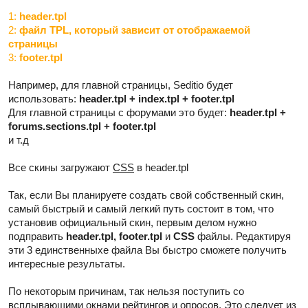
1:
header.tpl
2:
файл TPL, который зависит от отображаемой
страницы
3:
footer.tpl
Например, для главной страницы, Seditio будет
использовать:
header.tpl + index.tpl + footer.tpl
Для главной страницы с форумами это будет:
header.tpl +
forums.sections.tpl + footer.tpl
и т.д
Все скины загружают
CSS
в header.tpl
Так, если Вы планируете создать свой собственный скин,
самый быстрый и самый легкий путь состоит в том, что
установив официальный скин, первым делом нужно
подправить
header.tpl, footer.tpl
и
CSS
файлы. Редактируя
эти 3 единственныхе файла Вы быстро сможете получить
интересные результаты.
По некоторым причинам, так нельзя поступить со
всплывающими окнами рейтингов и опросов. Это следует из