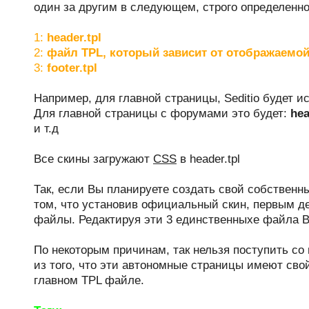
один за другим в следующем, строго определенно
1:
header.tpl
2:
файл TPL, который зависит от отображаемо
3:
footer.tpl
Например, для главной страницы, Seditio будет и
Для главной страницы с форумами это будет:
hea
и т.д
Все скины загружают
CSS
в header.tpl
Так, если Вы планируете создать свой собственн
том, что установив официальный скин, первым д
файлы. Редактируя эти 3 единственныхе файла В
По некоторым причинам, так нельзя поступить со
из того, что эти автономные страницы имеют сво
главном TPL файле.