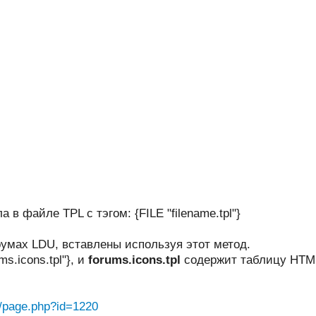
в файле TPL с тэгом: {FILE "filename.tpl"}
румах LDU, вставлены используя этот метод.
ms.icons.tpl"}, и
forums.icons.tpl
содержит таблицу HTM
t/page.php?id=1220