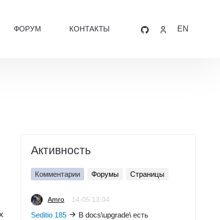
ФОРУМ
КОНТАКТЫ
EN
Активность
Комментарии
Форумы
Страницы
Amro
14-05 13:04
х
Seditio 185
В docs\upgrade\ есть