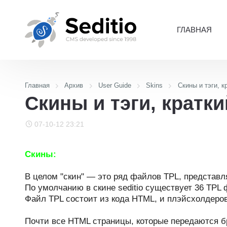
ГЛАВНАЯ
Главная
Архив
User Guide
Skins
Скины и тэги, к
Скины и тэги, кратки
07-10-12 23:21
Скины:
В целом "скин" — это ряд файлов TPL, представ
По умолчанию в скине seditio существует 36 TPL 
Файл TPL состоит из кода HTML, и плэйсхолдеров 
Почти все HTML страницы, которые передаются б