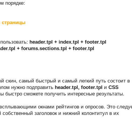
м порядке:
й страницы
спользовать:
header.tpl + index.tpl + footer.tpl
der.tpl + forums.sections.tpl + footer.tpl
ый скин, самый быстрый и самый легкий путь состоит в
елом нужно подправить
header.tpl, footer.tpl
и
CSS
ы быстро сможете получить интересные результаты.
 всплывающими окнами рейтингов и опросов. Это следу
й собственный заголовок и нижний колонтитул в их