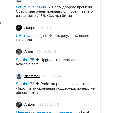
Forum level plugin
Всем доброго времени
Суток, мне очень понравился проект, вы его
развиваете ? P.S. Ссылка битая
а
sibirjak
31-07 13:04
L.
URL rewrite engine
нет, регулярка выше
косячная
Amro
22-12 20:16
Seditio 175
Upgrade information is
available here
spammer
12-02 15:47
Seditio 172
Работал раньше на сайте но
убрал из за окончания поддержки, почему не
обновляете?
Antony
21-10 17:56
Меняем заголовки для плагинов
sibirjak