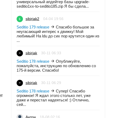
универсальный апдейтер базы upgrade-
seditio1xx-to-seditio185.zip Я бы сдела...
sibirjak2
04-04 19:56
Seditio 179 release
Спасибо большое за
неугасающий интерес к движку! Мой
любимый! На ldu до сих пор крутится один из
...
sibirjak
30-11 06:33
Seditio 178 release
Опубликуйте,
пожалуйста, инструкцию по обновлению со
175-й версии. Спасибо!
sibirjak
30-11 06:29
Seditio 178 release
Супер! Спасибо
ет
огромное! Я ждал этого столько лет, уже
даже и перестал надеяться! :) Отлично,
сей...
Антон
18-08 02:16