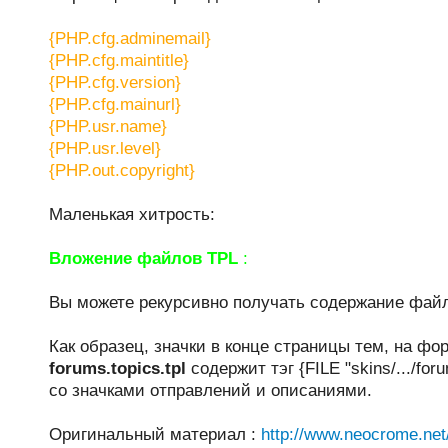
{PHP.cfg.adminemail}
{PHP.cfg.maintitle}
{PHP.cfg.version}
{PHP.cfg.mainurl}
{PHP.usr.name}
{PHP.usr.level}
{PHP.out.copyright}
Маленькая хитрость:
Вложение файлов TPL
:
Вы можете рекурсивно получать содержание файла 
Как образец, значки в конце страницы тем, на фо
forums.topics.tpl
содержит тэг {FILE "skins/.../foru
со значками отправлений и описаниями.
Оригинальный материал :
http://www.neocrome.ne