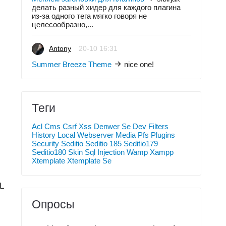
делать разный хидер для каждого плагина
из-за одного тега мягко говоря не
целесообразно,...
Antony
20-10 16:31
Summer Breeze Theme
nice one!
Теги
Acl
Cms
Csrf Xss
Denwer Se
Dev
Filters
History
Local Webserver
Media
Pfs
Plugins
Security
Seditio
Seditio 185
Seditio179
Seditio180
Skin
Sql Injection
Wamp
Xampp
Xtemplate
Xtemplate Se
L
Опросы