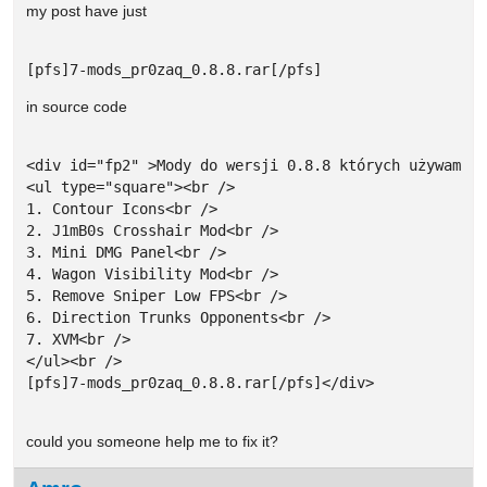
my post have just
[pfs]7-mods_pr0zaq_0.8.8.rar[/pfs]
in source code
<div id="fp2" >Mody do wersji 0.8.8 których używam:<b
<ul type="square"><br />

1. Contour Icons<br />

2. J1mB0s Crosshair Mod<br />

3. Mini DMG Panel<br />

4. Wagon Visibility Mod<br />

5. Remove Sniper Low FPS<br />

6. Direction Trunks Opponents<br />

7. XVM<br />

</ul><br />

[pfs]7-mods_pr0zaq_0.8.8.rar[/pfs]</div>

could you someone help me to fix it?