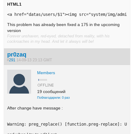
HTML1
<a href="datas/users/$1"><img src="system/img/admin/
This problem has already been fixed a 175 in the upcoming
version
Forever unshaven, red-eyed, detached from reality, with his
cockroaches in my head. And let it always will be!
pr0zaq
#
291
14-09-13 23:13 GMT
Members
19 сообщений
Поблагодарили: 0 раз
After change have message :
Warning: preg_replace() [function.preg-replace]: Unk