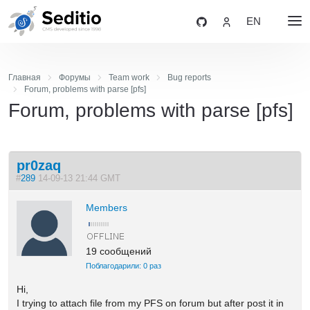
EN
Главная
Форумы
Team work
Bug reports
Forum, problems with parse [pfs]
Forum, problems with parse [pfs]
pr0zaq
#
289
14-09-13 21:44 GMT
Members
19 сообщений
Поблагодарили: 0 раз
Hi,
I trying to attach file from my PFS on forum but after post it in