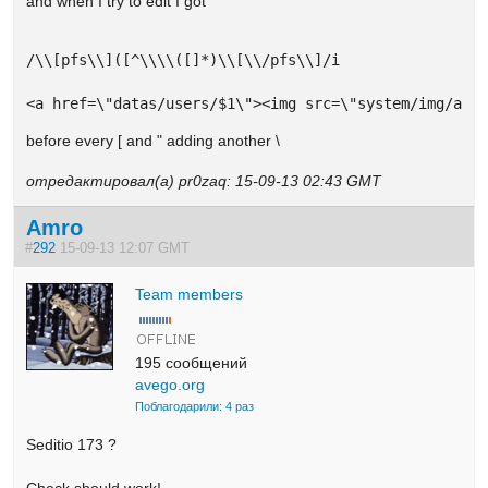
and when I try to edit I got
/\\[pfs\\]([^\\\\([]*)\\[\\/pfs\\]/i

<a href=\"datas/users/$1\"><img src=\"system/img/adm
before every [ and " adding another \
отредактировал(а) pr0zaq: 15-09-13 02:43 GMT
Amro
#
292
15-09-13 12:07 GMT
Team members
195 сообщений
avego.org
Поблагодарили: 4 раз
Seditio 173 ?
Check should work!