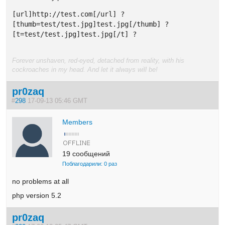
[url]http://test.com[/url] ? 

[thumb=test/test.jpg]test.jpg[/thumb] ? 

[t=test/test.jpg]test.jpg[/t] ? 
Forever unshaven, red-eyed, detached from reality, with his
cockroaches in my head. And let it always will be!
pr0zaq
#
298
17-09-13 05:46 GMT
Members
19 сообщений
Поблагодарили: 0 раз
no problems at all
php version 5.2
pr0zaq