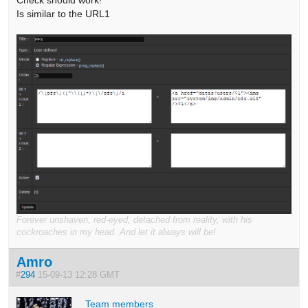
Is similar to the URL1
Forever unshaven, red-eyed, detached from reality, with his
cockroaches in my head. And let it always will be!
Amro
#
294
15-09-13 12:28 GMT
Team members