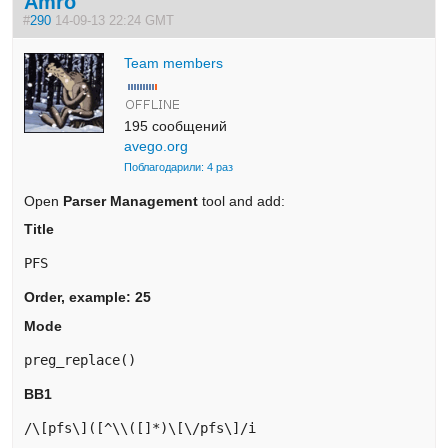
Amro
#
290
14-09-13 22:24 GMT
Team members
195 сообщений
avego.org
Поблагодарили: 4 раз
Open
Parser Management
tool and add:
Title
PFS
Order, example: 25
Mode
preg_replace()
BB1