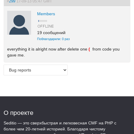
#
299
17-09-13 05:47 GMT
Members
19 сообщений
Поблагодарили: 0 раз
everything it is alright now after delete one
(
from code you
gave me.
О проекте
Seditio — это сверхбыстрая и легковесная CMF на PHP с
более чем 20-летней историей. Благодаря чистому