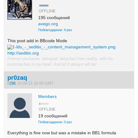
195 сообщений
avego.org
Поблагодарили: 4 раз
This post add in BBcode Mode
1-ldu_-_seditio_-_content_management_system.png
http://seditio.org
Forever unshaven, red-eyed, detached from reality, with his
cockroaches in my head. And let it always will be!
pr0zaq
#
296
16-09-13 16:00 GMT
Members
19 сообщений
Поблагодарили: 0 раз
Everything is fine now but was a mistake in BB1 formula