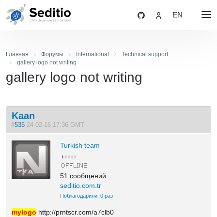
EN
Главная
Форумы
International
Technical support
gallery logo not writing
gallery logo not writing
Kaan
#
535
24-02-16 17:36 GMT
Turkish team
51 сообщений
seditio.com.tr
Поблагодарили: 0 раз
mylogo
http://prntscr.com/a7clb0