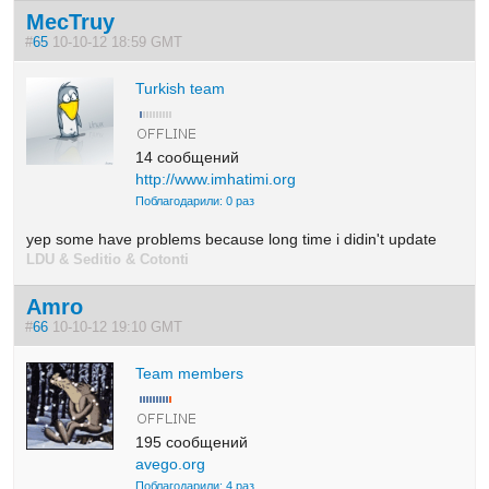
MecTruy
#
65
10-10-12 18:59 GMT
Turkish team
14 сообщений
http://www.imhatimi.org
Поблагодарили: 0 раз
yep some have problems because long time i didin't update
LDU & Seditio & Cotonti
Amro
#
66
10-10-12 19:10 GMT
Team members
195 сообщений
avego.org
Поблагодарили: 4 раз