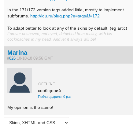
In the
171/172
version
tags
added
little, mostly
to implement
sub
forums.
http://ldu.ru/plug.php?e=tags&f=172
To adapt
better
to look at
any
of the skins
by default.
(eg
artic)
Forever unshaven, red-eyed, detached from reality, with his
cockroaches in my head. And let it always will be!
Marina
#
826
18-10-18 09:56 GMT
сообщений
Поблагодарили: 0 раз
My opinion is the same!