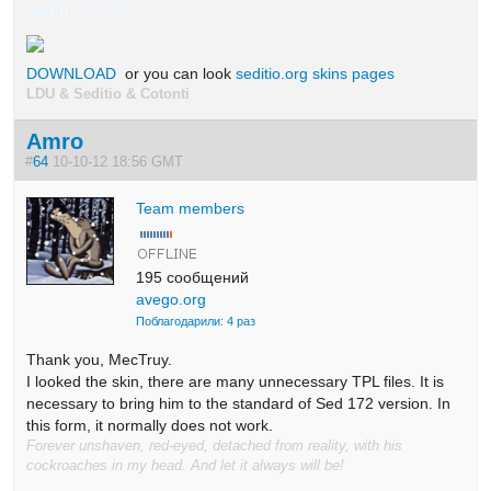
Seditio lovers.
DOWNLOAD
or you can look
seditio.org skins pages
LDU & Seditio & Cotonti
Amro
#
64
10-10-12 18:56 GMT
Team members
195 сообщений
avego.org
Поблагодарили: 4 раз
Thank you
, MecTruy.
I looked
the skin
, there are many
unnecessary
TPL
files.
It is
necessary
to bring him
to the standard of
Sed
172
version.
In
this
form, it
normally
does not work.
Forever unshaven, red-eyed, detached from reality, with his
cockroaches in my head. And let it always will be!