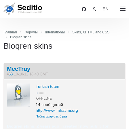
EN
Главная
Форумы
International
Skins, XHTML and CSS
Bioqren skins
Bioqren skins
MecTruy
#
63
10-10-12 18:40 GMT
Turkish team
14 сообщений
http://www.imhatimi.org
Поблагодарили: 0 раз
Bioqren skins. 2 years ago i created! now public for