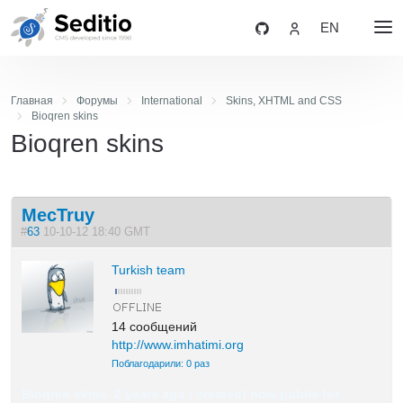
EN
Главная
Форумы
International
Skins, XHTML and CSS
Bioqren skins
Bioqren skins
MecTruy
#
63
10-10-12 18:40 GMT
Turkish team
14 сообщений
http://www.imhatimi.org
Поблагодарили: 0 раз
Bioqren skins. 2 years ago i created! now public for