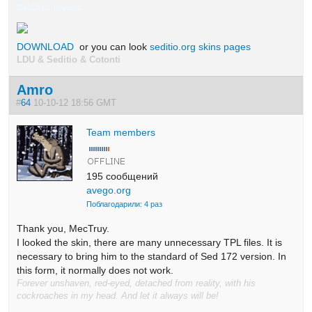
Seditio lovers.
DOWNLOAD
or you can look
seditio.org skins pages
LDU & Seditio & Cotonti
Amro
#
64
10-10-12 18:56 GMT
Team members
195 сообщений
avego.org
Поблагодарили: 4 раз
Thank you
, MecTruy.
I looked
the skin
, there are many
unnecessary
TPL
files.
It is
necessary
to bring him
to the standard of
Sed
172
version.
In
this
form, it
normally
does not work.
Forever unshaven, red-eyed, detached from reality, with his
cockroaches in my head. And let it always will be!