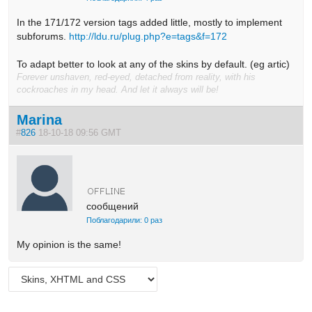
In the
171/172
version
tags
added
little, mostly
to implement
sub
forums.
http://ldu.ru/plug.php?e=tags&f=172
To adapt
better
to look at
any
of the skins
by default.
(eg
artic)
Forever unshaven, red-eyed, detached from reality, with his
cockroaches in my head. And let it always will be!
Marina
#
826
18-10-18 09:56 GMT
сообщений
Поблагодарили: 0 раз
My opinion is the same!