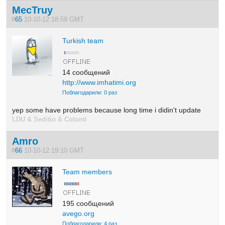
MecTruy
#
65
10-10-12 18:59 GMT
Turkish team
14 сообщений
http://www.imhatimi.org
Поблагодарили: 0 раз
yep some have problems because long time i didin't update
LDU & Seditio & Cotonti
Amro
#
66
10-10-12 19:10 GMT
Team members
195 сообщений
avego.org
Поблагодарили: 4 раз