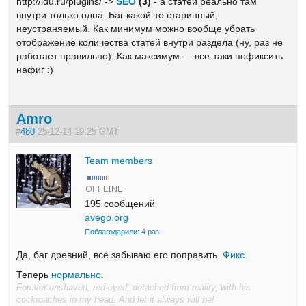
http://ldu.ru/plugins/ ->
SEO
(3) -
а статей реально там
внутри только одна. Баг какой-то старинный,
неустраняемый. Как минимум можно вообще убрать
отображение количества статей внутри раздела (ну, раз не
работает правильно). Как максимум — все-таки пофиксить
нафиг :)
Amro
#
480
25-12-14 19:25 GMT
Team members
195 сообщений
avego.org
Поблагодарили: 4 раз
Да, баг древний, всё забываю его поправить.
Фикс.
Теперь
нормально
.
Forever unshaven, red-eyed, detached from reality, with his
cockroaches in my head. And let it always will be!