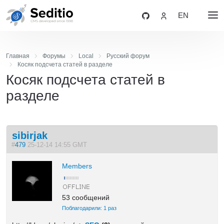
EN
Главная
Форумы
Local
Русский форум
Косяк подсчета статей в разделе
Косяк подсчета статей в
разделе
sibirjak
#
479
25-12-14 14:55 GMT
Members
53 сообщений
Поблагодарили: 1 раз