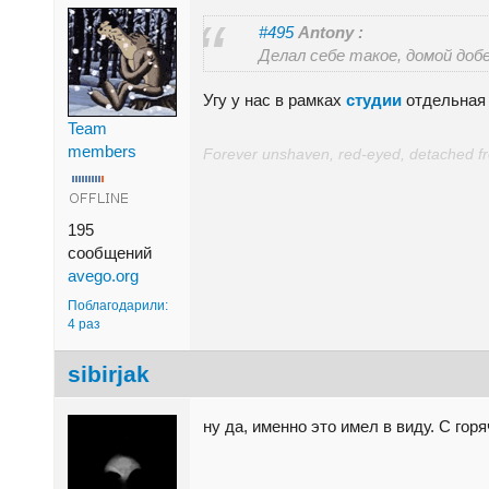
#495
Antony :
Делал себе такое, домой доб
Угу у нас в рамках
студии
отдельная 
Team
members
Forever unshaven, red-eyed, detached from
195
сообщений
avego.org
Поблагодарили:
4 раз
sibirjak
ну да, именно это имел в виду. С гор