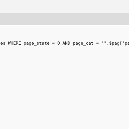
es WHERE page_state = 0 AND page_cat = '".$pag['pa

