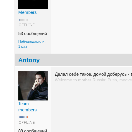
Members
53 сообщений
Поблагодарили:
1 раз
Antony
Делал себе такое, домой доберусь -
Welcome to mother Russia: Putin, medved
Team
members
89 сообщений