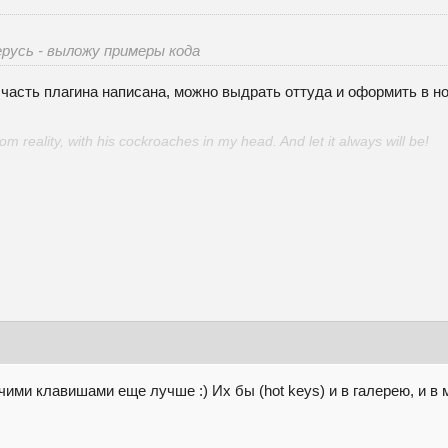
ерусь - выложу примеры кода
часть плагина написана, можно выдрать оттуда и оформить в но
 reality, with his cockroaches in my head. And let it always will be!
ячими клавишами еще лучше :) Их бы (hot keys) и в галерею, и в