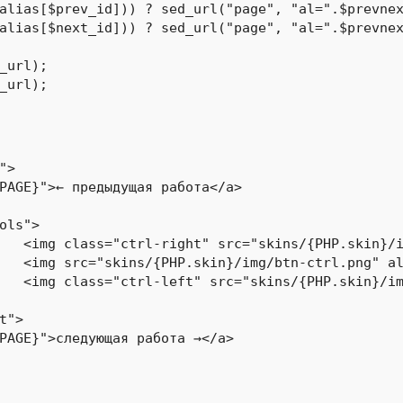
alias[$prev_id])) ? sed_url("page", "al=".$prevnex
alias[$next_id])) ? sed_url("page", "al=".$prevnex
_url);

_url);
бота" />

l" />

бота" />
