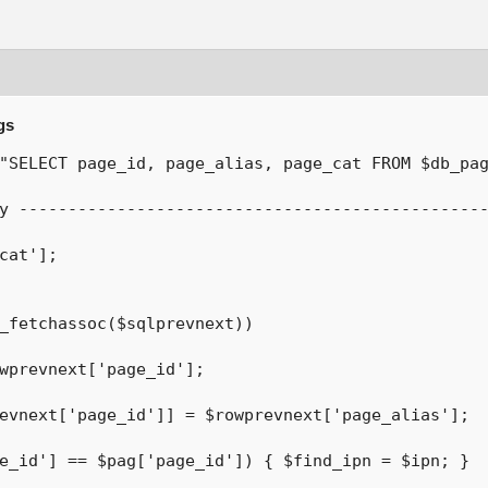
gs
"SELECT page_id, page_alias, page_cat FROM $db_pag
y ------------------------------------------------
cat'];

_fetchassoc($sqlprevnext))
