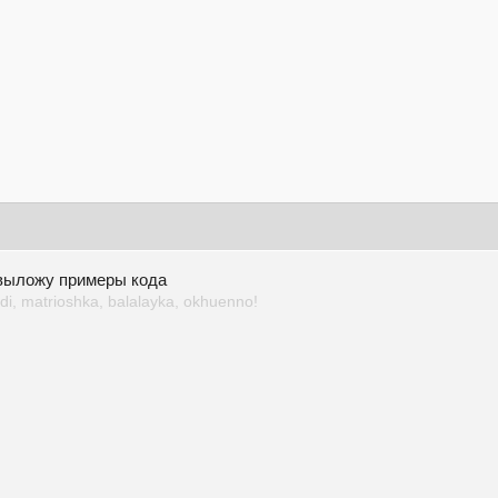
 выложу примеры кода
i, matrioshka, balalayka, okhuenno!