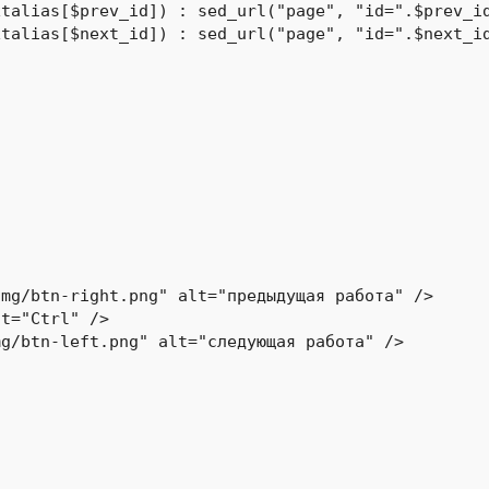
talias[$prev_id]) : sed_url("page", "id=".$prev_id
talias[$next_id]) : sed_url("page", "id=".$next_id