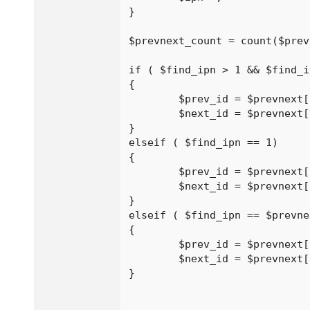
}

$prevnext_count = count($prev
if ( $find_ipn > 1 && $find_i
{

	$prev_id = $prevnext[$find_ipn-1];

	$next_id = $prevnext[$find_ipn+1];

}

elseif ( $find_ipn == 1) 

{

	$prev_id = $prevnext[$prevnext_count];

	$next_id = $prevnext[$find_ipn+1];

}

elseif ( $find_ipn == $prevne
{

	$prev_id = $prevnext[$find_ipn-1];

	$next_id = $prevnext[1];

}
