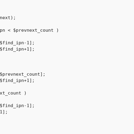
next);

pn < $prevnext_count )

xt_count )
