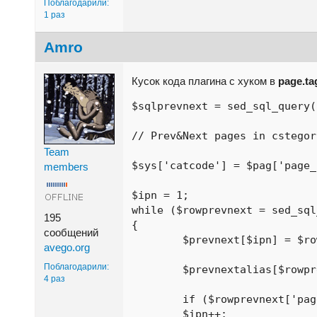
Поблагодарили:
1 раз
Amro
Кусок кода плагина с хуком в
page.ta
$sqlprevnext = sed_sql_query(
// Prev&Next pages in cstegor
Team
$sys['catcode'] = $pag['page_
members
$ipn = 1;

while ($rowprevnext = sed_sql
195
{

сообщений
	$prevnext[$ipn] = $rowprevnext['page_id'];

avego.org
Поблагодарили:
	$prevnextalias[$rowprevnext['page_id']] = $rowprevnext['page_alias'];

4 раз
	if ($rowprevnext['page_id'] == $pag['page_id']) { $find_ipn = $ipn; }

	$ipn++;
