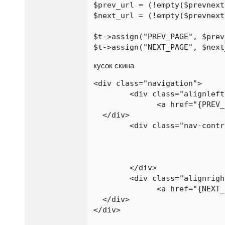
$prev_url = (!empty($prevnext
$next_url = (!empty($prevnext
$t->assign("PREV_PAGE", $prev
$t->assign("NEXT_PAGE", $next
кусок скина
<div class="navigation">

	<div class="alignleft">

	      <a href="{PREV_PAGE}">← предыдущая работа</a>				

  </div>

	<div class="nav-controls"> 

				<img class="ctrl-right" src="skins/{PHP.skin}/img/btn-right.png" alt="предыдущая ра
				<img src="skins/{PHP.skin}/img/btn-ctrl.png" alt="Ctr
				<img class="ctrl-left" src="skins/{PHP.skin}/img/btn-left.png" alt="следующая ра
	</div>

	<div class="alignright">

	      <a href="{NEXT_PAGE}">следующая работа →</a>				

  </div>

</div>