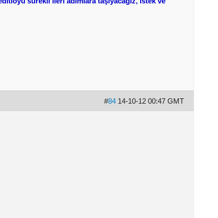
itioyu sürekli ileri adımlara taşıyacağız, istek ve
#
84
14-10-12 00:47 GMT