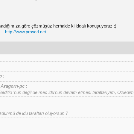
adığımıza göre çözmüşüz herhalde ki iddalı konuşuyoruz ;)
t
http://www.prosed.net
p :
Aragorn-pc :
editio 'nun değil de mec ldu'nun devam etmesi taraftarıyım, Özledim 
zdünmü de ldu taraftarı oluyorsun ?