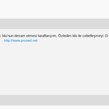
c ldu'nun devam etmesi taraftarıyım, Özledim ldu ile cebelleşmeyi :D
t
http://www.prosed.net