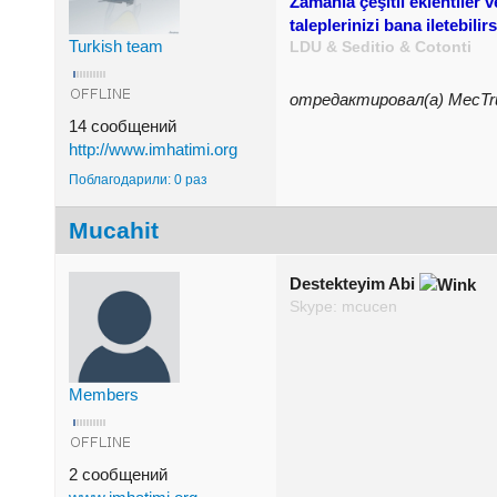
Zamanla çeşitli eklentiler v
taleplerinizi bana iletebilirs
Turkish team
LDU & Seditio & Cotonti
отредактировал(а) MecTru
14 сообщений
http://www.imhatimi.org
Поблагодарили: 0 раз
Mucahit
Destekteyim Abi
Skype: mcucen
Members
2 сообщений