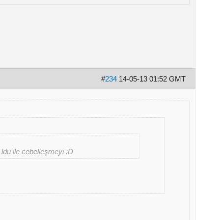
#
234
14-05-13 01:52 GMT
ldu ile cebelleşmeyi :D