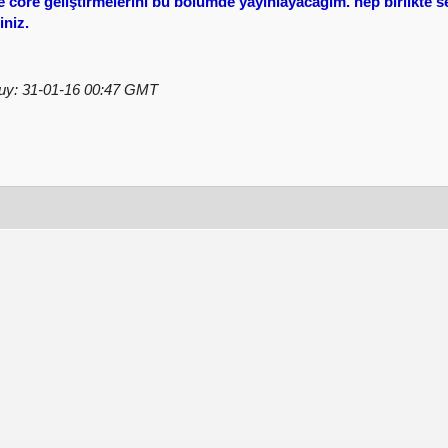
e core geliştirmelerini bu bölümde yayınlayacağım. hep birlikte sed
iniz.
y: 31-01-16 00:47 GMT