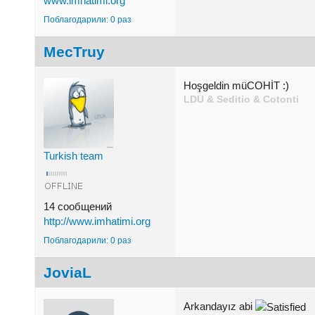
www.imhatimi.org
Поблагодарили: 0 раз
MecTruy
Hoşgeldin müCOHİT :)
LDU & Seditio & Cotonti
Turkish team
14 сообщений
http://www.imhatimi.org
Поблагодарили: 0 раз
JoviaL
Arkandayız abi