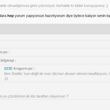
alde olmadığımıza göre çözmüşüz herhalde ki iddalı konuşuyoruz ;)
ulara
hep
yorum yapıyorsun hazırlıyorum diye öylece kalıyor senin to
n-pc :
bilgicep :
#230
Aragorn-pc :
Ben Seditio 'nun değil de mec ldu'nun devam etmesi taraftarıyım, 
:D
io yu çözdünmü de ldu taraftarı oluyorsun ?