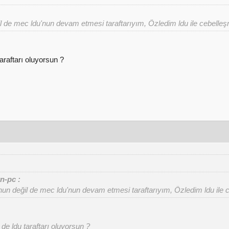
il de mec ldu'nun devam etmesi taraftarıyım, Özledim ldu ile cebelle
araftarı oluyorsun ?
n-pc :
'nun değil de mec ldu'nun devam etmesi taraftarıyım, Özledim ldu ile 
de ldu taraftarı oluyorsun ?