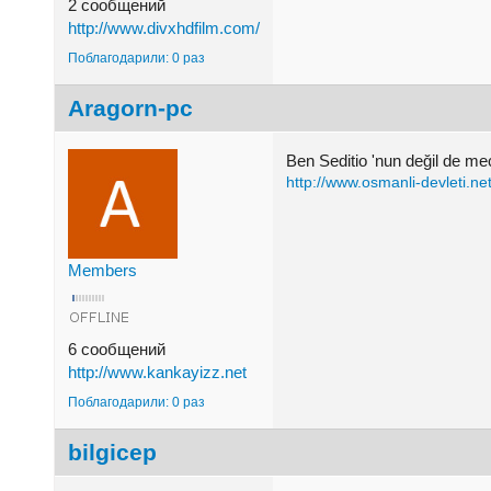
2 сообщений
http://www.divxhdfilm.com/
Поблагодарили: 0 раз
Aragorn-pc
Ben Seditio 'nun değil de me
http://www.osmanli-devleti.ne
Members
6 сообщений
http://www.kankayizz.net
Поблагодарили: 0 раз
bilgicep