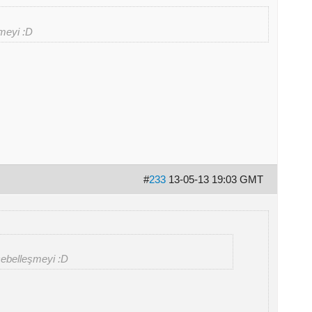
şmeyi :D
#
233
13-05-13 19:03 GMT
cebelleşmeyi :D