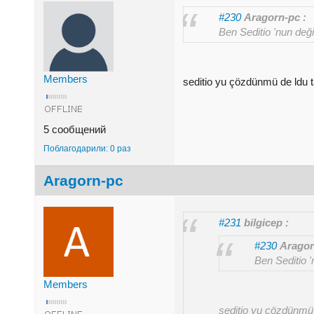
#230
Aragorn-pc :
Ben Seditio 'nun değ
Members
seditio yu çözdünmü de ldu t
5 сообщений
Поблагодарили: 0 раз
Aragorn-pc
#231
bilgicep :
#230
Aragor
Ben Seditio 
Members
seditio yu çözdünmü 