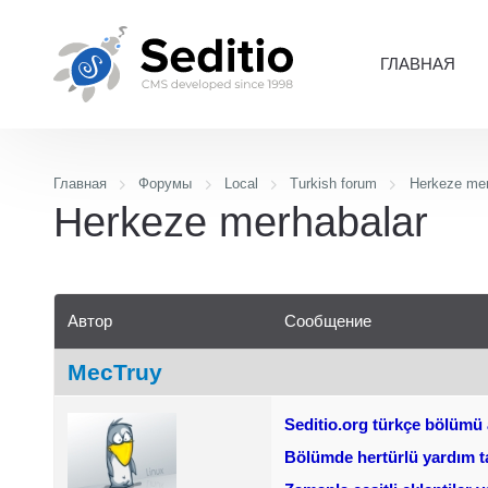
ГЛАВНАЯ
Главная
Форумы
Local
Turkish forum
Herkeze mer
Herkeze merhabalar
Автор
Сообщение
MecTruy
Seditio.org türkçe bölümü 
Bölümde hertürlü yardım tal