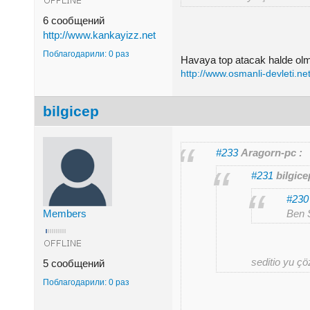
6 сообщений
http://www.kankayizz.net
Поблагодарили: 0 раз
Havaya top atacak halde olm
http://www.osmanli-devleti.ne
bilgicep
#233
Aragorn-pc :
#231
bilgice
#230
Ben S
Members
seditio yu çö
5 сообщений
Поблагодарили: 0 раз