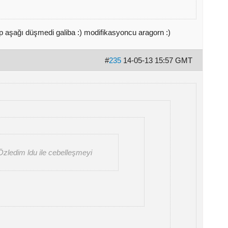
p aşağı düşmedi galiba :) modifikasyoncu aragorn :)
#
235
14-05-13 15:57 GMT
Özledim ldu ile cebelleşmeyi