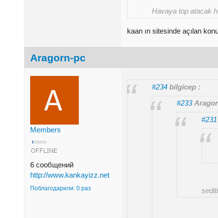
Havaya top atacak h
kaan ın sitesinde açılan kon
Aragorn-pc
#234
bilgicep :
#233
Aragor
#231
Members
6 сообщений
http://www.kankayizz.net
Поблагодарили: 0 раз
sedit