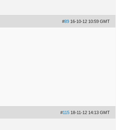
#
89
16-10-12 10:59 GMT
#
115
18-11-12 14:13 GMT