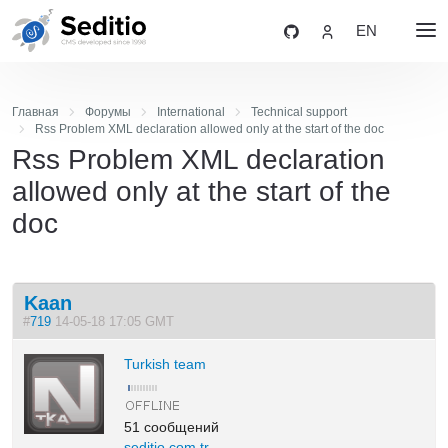
EN
Главная
Форумы
International
Technical support
Rss Problem XML declaration allowed only at the start of the doc
Rss Problem XML declaration
allowed only at the start of the
doc
Kaan
#
719
14-05-18 17:05 GMT
Turkish team
51 сообщений
seditio.com.tr