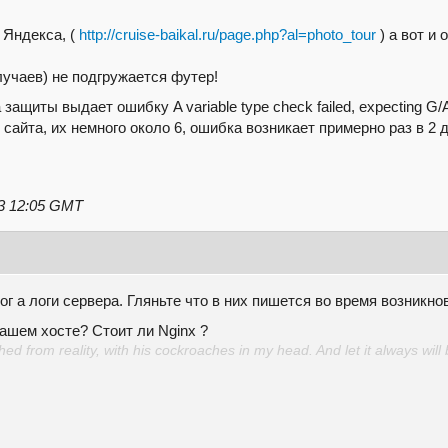
 Яндекса, (
http://cruise-baikal.ru/page.php?al=photo_tour
) а вот и 
лучаев) не подгружается футер!
щиты выдает ошибку A variable type check failed, expecting G/ALP f
 сайта, их немного около 6, ошибка возникает примерно раз в 2 д
13 12:05 GMT
г а логи сервера. Гляньте что в них пишется во время возникно
ашем хосте? Стоит ли Nginx ?
d from reality, with his cockroaches in my head. And let it always will 