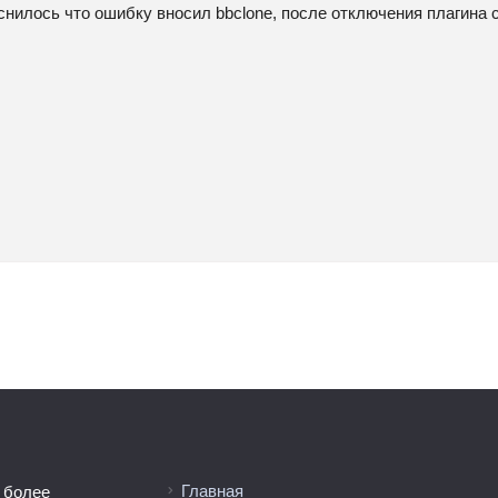
снилось что ошибку вносил bbclone, после отключения плагина 
Главная
 более