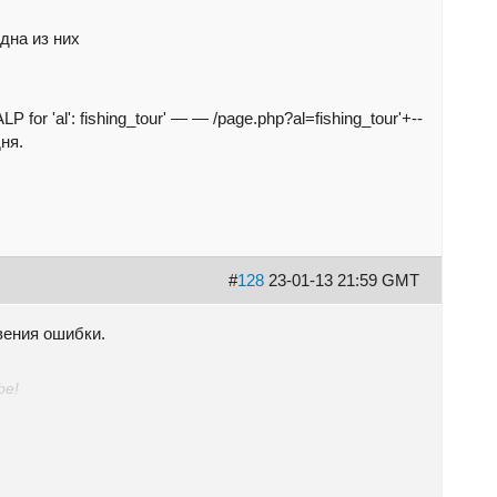
одна из них
or 'al': fishing_tour' — — /page.php?al=fishing_tour'+--
ня.
#
128
23-01-13 21:59 GMT
вения ошибки.
be!