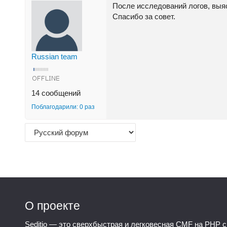
После исследований логов, выя
Спасибо за совет.
Russian team
14 сообщений
Поблагодарили: 0 раз
О проекте
Seditio — это сверхбыстрая и легковесная CMF на PHP с