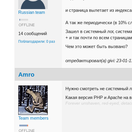
и страница вылетает из индекса
Russian team
А так же периодически (в 10% с
Зашел в системный лог, система за
14 сообщений
+ и так почти по всем страницам
Поблагодарили: 0 раз
Чем это может быть вызвано?
отредактировал(а) givi: 23-01-
Amro
Нужно смотреть не системный ло
Какая версия PHP и Apache на в
Forever unshaven, red-eyed, detache
Team members