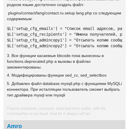
родном языке достаточно создать файл:
plugins/contact/lang/contact.ru.setup.lang.php со следующим
содержимым:
$L['setup_cfg_emails'] = "Список email адресов, разде
$L['setup_cfg_recipients'] = "Имена получателей, разд
$L['setup_cfg_admincopy1'] = "Отсылать копию сообщени
$L['setup_cfg_admincopy2'] = "Отсылать копию сообщен
3. Все функции касаемые bbcode пока вынесены в
functions.deprecated.php а вызовы в файлах
закоментированы.
4. Модифицированы функции sed_cc, sed_selectbox
5. Добавлен файл database.mysqli.php с функциями MySQLi
коннектора. При исталляции пользователь сможет выбрать
тип драйвера mysql или mysqli
Forever unshaven, red-eyed, detached from reality, with his
cockroaches in my head. And let it always will be!
Amro