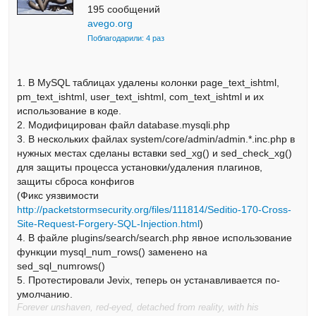
195 сообщений
avego.org
Поблагодарили: 4 раз
1. В MySQL таблицах удалены колонки page_text_ishtml,
pm_text_ishtml, user_text_ishtml, com_text_ishtml и их
использование в коде.
2. Модифицирован файл database.mysqli.php
3. В нескольких файлах system/core/admin/admin.*.inc.php в
нужных местах сделаны вставки sed_xg() и sed_check_xg()
для защиты процесса установки/удаления плагинов,
защиты сброса конфигов
(Фикс уязвимости
http://packetstormsecurity.org/files/111814/Seditio-170-Cross-
Site-Request-Forgery-SQL-Injection.html
)
4. В файле plugins/search/search.php явное использование
функции mysql_num_rows() заменено на
sed_sql_numrows()
5. Протестировали Jevix, теперь он устанавливается по-
умолчанию.
Forever unshaven, red-eyed, detached from reality, with his