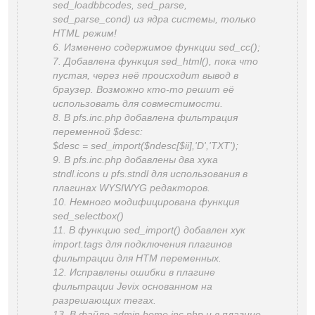
sed_loadbbcodes, sed_parse,
sed_parse_cond) из ядра системы, только
HTML режим!
6. Изменено содержимое функции sed_cc();
7. Добавлена функция sed_html(), пока что
пустая, через неё происходит вывод в
браузер. Возможно кто-то решит её
использовать для совместимости.
8. В pfs.inc.php добавлена фильтрация
переменной $desc:
$desc = sed_import($ndesc[$ii],'D','TXT');
9. В pfs.inc.php добавлены два хука
stndl.icons и pfs.stndl для использования в
плагинах WYSIWYG редакторов.
10. Немного модифицирована функция
sed_selectbox()
11. В функцию sed_import() добавлен хук
import.tags для подключения плагинов
фильтрации для HTM переменных.
12. Исправлены ошибки в плагине
фильтрации Jevix основанном на
разрешающих тегах.
13. В файле admin.home.inc.php и в плагине