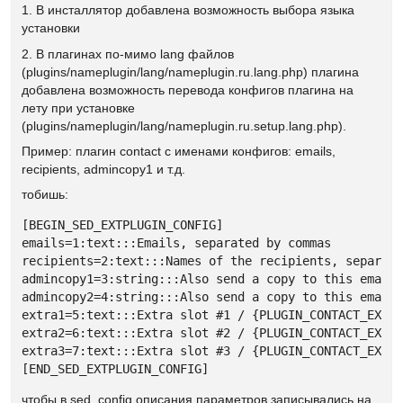
1. В инсталлятор добавлена возможность выбора языка
установки
2. В плагинах по-мимо lang файлов
(plugins/nameplugin/lang/nameplugin.ru.lang.php) плагина
добавлена возможность перевода конфигов плагина на
лету при установке
(plugins/nameplugin/lang/nameplugin.ru.setup.lang.php).
Пример: плагин contact с именами конфигов: emails,
recipients, admincopy1 и т.д.
тобишь:
[BEGIN_SED_EXTPLUGIN_CONFIG]

emails=1:text:::Emails, separated by commas

recipients=2:text:::Names of the recipients, separate
admincopy1=3:string:::Also send a copy to this email

admincopy2=4:string:::Also send a copy to this email 
extra1=5:text:::Extra slot #1 / {PLUGIN_CONTACT_EXTRA
extra2=6:text:::Extra slot #2 / {PLUGIN_CONTACT_EXTRA
extra3=7:text:::Extra slot #3 / {PLUGIN_CONTACT_EXTRA
[END_SED_EXTPLUGIN_CONFIG]
чтобы в sed_config описания параметров записывались на