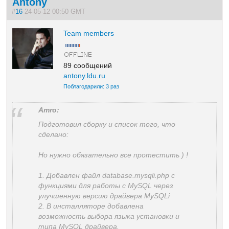
Antony
#
16
24-05-12 00:50 GMT
Team members
89 сообщений
antony.ldu.ru
Поблагодарили: 3 раз
Amro:
Подготовил сборку и список того, что
сделано:
Но нужно обязательно все протестить ) !
1. Добавлен файл database.mysqli.php с
функциями для работы с MySQL через
улучшенную версию драйвера MySQLi
2. В инсталляторе добавлена
возможность выбора языка установки и
типа MySQL драйвера.