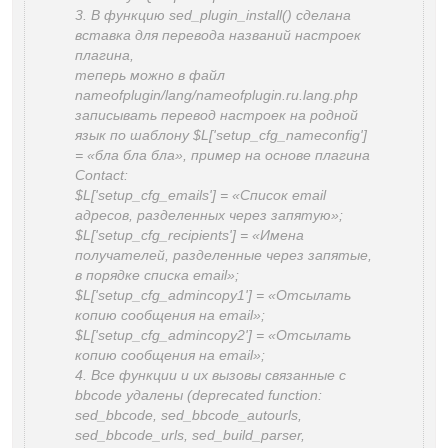
3. В функцию sed_plugin_install() сделана
вставка для перевода названий настроек
плагина,
теперь можно в файл
nameofplugin/lang/nameofplugin.ru.lang.php
записывать перевод настроек на родной
язык по шаблону $L['setup_cfg_nameconfig']
= «бла бла бла», пример на основе плагина
Contact:
$L['setup_cfg_emails'] = «Список email
адресов, разделенных через запятую»;
$L['setup_cfg_recipients'] = «Имена
получателей, разделенные через запятые,
в порядке списка email»;
$L['setup_cfg_admincopy1'] = «Отсылать
копию сообщения на email»;
$L['setup_cfg_admincopy2'] = «Отсылать
копию сообщения на email»;
4. Все функции и их вызовы связанные с
bbcode удалены (deprecated function:
sed_bbcode, sed_bbcode_autourls,
sed_bbcode_urls, sed_build_parser,