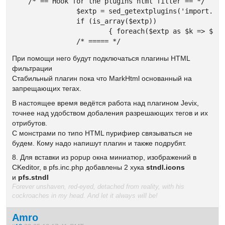
    /* == Hook for the plugins html filter == */

		$extp = sed_getextplugins('import.tags');

		if (is_array($extp))

			{ foreach($extp as $k => $pl) { include('plugins/'.$pl['pl_code'].'/'.$pl['pl_file'].'.php'); } }

		/* ===== */	
При помощи него будут подключаться плагины HTML
фильтрации
Стабильный плагин пока что MarkHtml основанный на
запрещающих тегах.
В настоящее время ведётся работа над плагином Jevix,
точнее над удобством добаления разрешающих тегов и их
отрибутов.
С монстрами по типо HTML пурифиер связываться не
будем. Кому надо напишут плагин и также подрубят.
8. Для вставки из popup окна миниатюр, изображений в
CKeditor, в pfs.inc.php добавлены 2 хука
stndl.icons
и
pfs.stndl
Forever unshaven, red-eyed, detached from reality, with his
cockroaches in my head. And let it always will be!
Amro