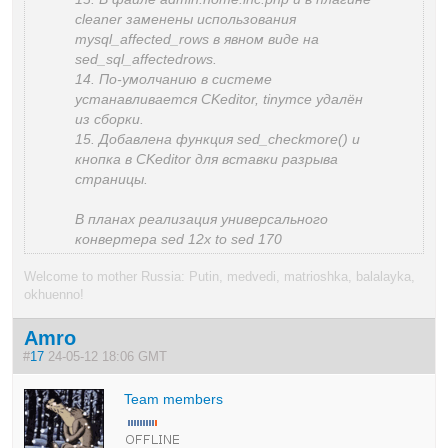
cleaner заменены использования
mysql_affected_rows в явном виде на
sed_sql_affectedrows.
14. По-умолчанию в системе
устанавливается CKeditor, tinymce удалён
из сборки.
15. Добавлена функция sed_checkmore() и
кнопка в CKeditor для вставки разрыва
страницы.
В планах реализация универсального
конвертера sed 12x to sed 170
Welcome to mother Russia: Putin, medvedi, matrioshka, balalayka,
okhuenno!
Amro
#
17
24-05-12 18:06 GMT
Team members