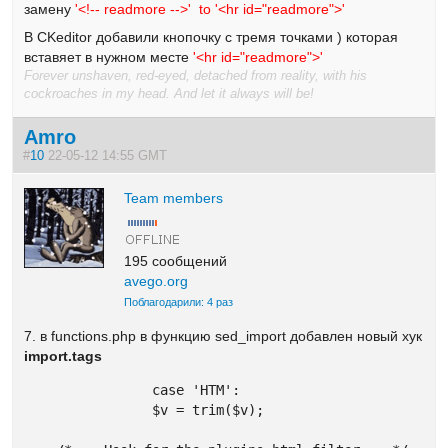
замену
'<!-- readmore -->' to '<hr id="readmore">'
В CKeditor добавили кнопочку с тремя точками ) которая
вставяет в нужном месте
'<hr id="readmore">'
Forever unshaven, red-eyed, detached from reality, with his
cockroaches in my head. And let it always will be!
Amro
#
10
22-05-12 14:55 GMT
Team members
195 сообщений
avego.org
Поблагодарили: 4 раз
7. в functions.php в функцию sed_import добавлен новый хук
import.tags
		case 'HTM':

		$v = trim($v);
