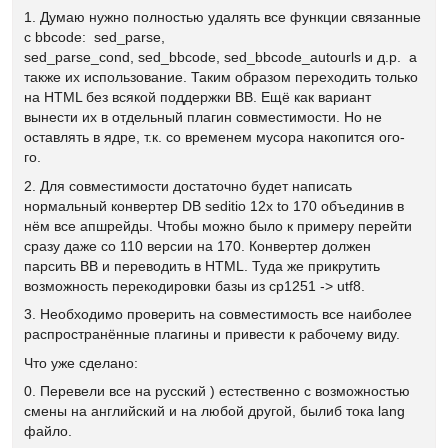
1. Думаю нужно полностью удалять все функции связанные
с bbcode: sed_parse,
sed_parse_cond, sed_bbcode, sed_bbcode_autourls и д.р. а
также их использование. Таким образом переходить только
на HTML без всякой поддержки BB. Ещё как вариант
вынести их в отдельный плагин совместимости. Но не
оставлять в ядре, т.к. со временем мусора накопится ого-
го.
2. Для совместимости достаточно будет написать
нормальный конвертер DB seditio 12x to 170 объединив в
нём все апшрейды. Чтобы можно было к примеру перейти
сразу даже со 110 версии на 170. Конвертер должен
парсить BB и переводить в HTML. Туда же прикрутить
возможность перекодировки базы из cp1251 -> utf8.
3. Необходимо проверить на совместимость все наиболее
распространённые плагины и привести к рабочему виду.
Что уже сделано:
0. Перевели все на русский ) естественно с возможностью
смены на английский и на любой другой, былиб тока lang
файло.