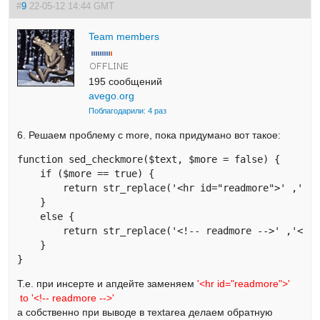
#
9
22-05-12 14:44 GMT
Team members
195 сообщений
avego.org
Поблагодарили: 4 раз
6. Решаем проблему с more, пока придумано вот такое:
function sed_checkmore($text, $more = false) {

    if ($more == true) { 

        return str_replace('<hr id="readmore">' ,'<!-
    }

    else { 

        return str_replace('<!-- readmore -->' ,'<hr 
    }

}
Т.е. при инсерте и апдейте заменяем
'<hr id="readmore">'
to '<!-- readmore -->'
а собственно при выводе в тextarea делаем обратную