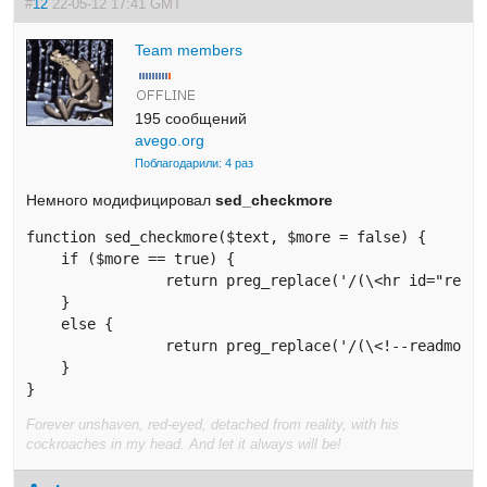
#
12
22-05-12 17:41 GMT
Team members
195 сообщений
avego.org
Поблагодарили: 4 раз
Немного модифицировал
sed_checkmore
function sed_checkmore($text, $more = false) {

    if ($more == true) { 

		return preg_replace('/(\<hr id="readmore"(.*?)?\>)/' ,'<!--readmore-->', $text);		

    }

    else { 

		return preg_replace('/(\<!--readmore--\>)/' ,'<hr id="readmore" />', $text);	   

    }

}
Forever unshaven, red-eyed, detached from reality, with his
cockroaches in my head. And let it always will be!