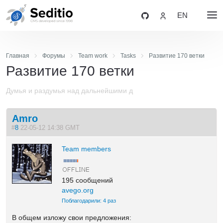
EN
Главная
Форумы
Team work
Tasks
Развитие 170 ветки
Развитие 170 ветки
Думья и раздумья над дальнейшими д
Amro
#
8
22-05-12 14:38 GMT
Team members
195 сообщений
avego.org
Поблагодарили: 4 раз
В общем изложу свои предложения: