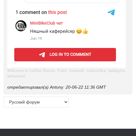
Welcome to mother Russia: Putin, medvedi, matrioshka, balalayka,
okhuenno!
отредактировал(а) Antony: 20-06-22 11:36 GMT