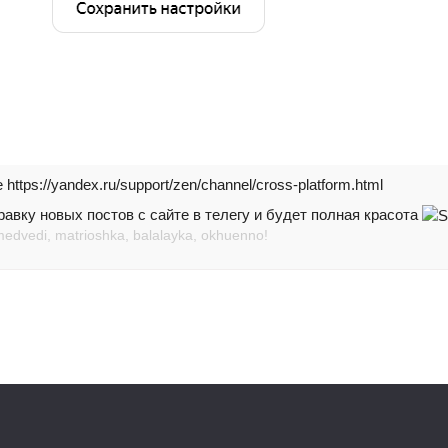
ttps://yandex.ru/support/zen/channel/cross-platform.html
авку новых постов с сайте в телегу и будет полная красота
medvedi, matrioshka, balalayka, okhuenno!