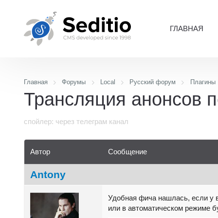
ГЛАВНАЯ
Главная
Форумы
Local
Русский форум
Плагины
Трансляция анонсов по
спойлер: через телеграм канал
Автор
Сообщение
Antony
Удобная фича нашлась, если у в
или в автоматическом режиме бу