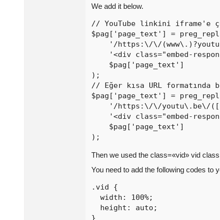
We add it below.
// YouTube linkini iframe'e ç
$pag['page_text'] = preg_repl
    '/https:\/\/(www\.)?youtu
    '<div class="embed-respon
    $pag['page_text']

);

// Eğer kısa URL formatında b
$pag['page_text'] = preg_repl
    '/https:\/\/youtu\.be\/([
    '<div class="embed-respon
    $pag['page_text']

);
Then we used the class=«vid» vid class i
You need to add the following codes to y
.vid {

  width: 100%;

  height: auto;

}
