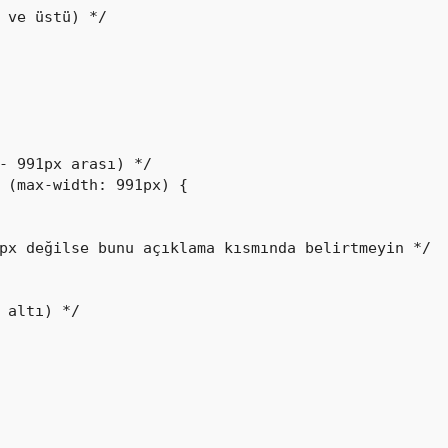
 ve üstü) */

- 991px arası) */

 (max-width: 991px) {

px değilse bunu açıklama kısmında belirtmeyin */

 altı) */
