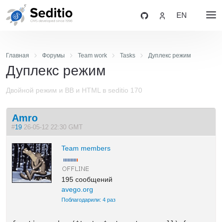
EN
Главная
Форумы
Team work
Tasks
Дуплекс режим
Дуплекс режим
Двойной режим и BB и HTML в seditio 170
Amro
#
19
26-05-12 22:30 GMT
Team members
195 сообщений
avego.org
Поблагодарили: 4 раз