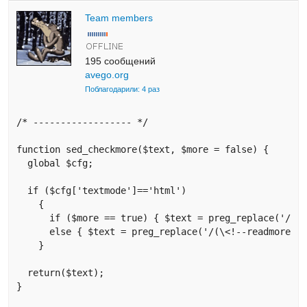
Team members
195 сообщений
avego.org
Поблагодарили: 4 раз
/* ------------------ */

function sed_checkmore($text, $more = false) {

  global $cfg;

  if ($cfg['textmode']=='html') 

    {

      if ($more == true) { $text = preg_replace('/(\<h
      else { $text = preg_replace('/(\<!--readmore--\
    }

  return($text);

}
