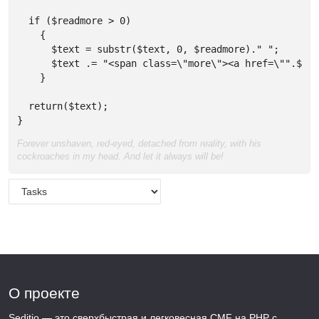
  if ($readmore > 0) 

    { 

      $text = substr($text, 0, $readmore)." "; 

      $text .= "<span class=\"more\"><a href=\"".$url
    }

  return($text);  

}
Forever unshaven, red-eyed, detached from reality, with his
cockroaches in my head. And let it always will be!
О проекте
Seditio — это сверхбыстрая и легковесная CMF на PHP с