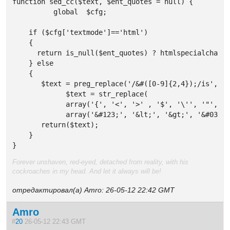
function sed_cc($text, $ent_quotes = null) {

	  global  $cfg;

    if ($cfg['textmode']=='html') 

    {

      return is_null($ent_quotes) ? htmlspecialchars(
    } else 

    {

       $text = preg_replace('/&#([0-9]{2,4});/is','&&
	     $text = str_replace(

	     array('{', '<', '>' , '$', '\'', '"', '\\', '&amp;', '&nbsp;'),

	     array('&#123;', '&lt;', '&gt;', '&#036;', '&#039;', '&quot;', '&#92;', '&amp;amp;', '&amp;nbsp;'), $text);

       return($text);     

    }

}
Forever unshaven, red-eyed, detached from reality, with his
cockroaches in my head. And let it always will be!
отредактировал(а) Amro: 26-05-12 22:42 GMT
Amro
#
20
26-05-12 22:43 GMT