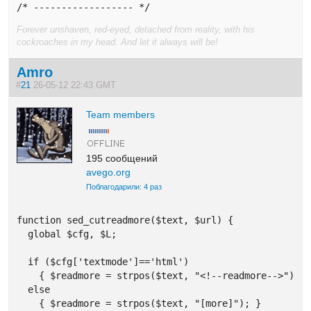
/* ------------------ */
Forever unshaven, red-eyed, detached from reality, with his
cockroaches in my head. And let it always will be!
Amro
#
21
26-05-12 22:43 GMT
Team members
195 сообщений
avego.org
Поблагодарили: 4 раз
function sed_cutreadmore($text, $url) {

  global $cfg, $L;

  if ($cfg['textmode']=='html') 

    { $readmore = strpos($text, "<!--readmore-->"); }
  else  

    { $readmore = strpos($text, "[more]"); }
