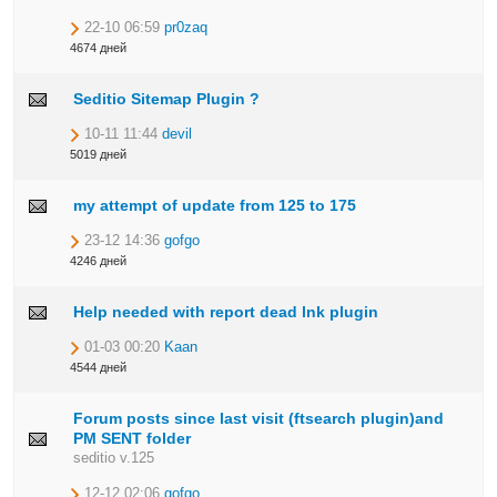
22-10 06:59
pr0zaq
4674 дней
Seditio Sitemap Plugin ?
10-11 11:44
devil
5019 дней
my attempt of update from 125 to 175
23-12 14:36
gofgo
4246 дней
Help needed with report dead lnk plugin
01-03 00:20
Kaan
4544 дней
Forum posts since last visit (ftsearch plugin)and
PM SENT folder
seditio v.125
12-12 02:06
gofgo