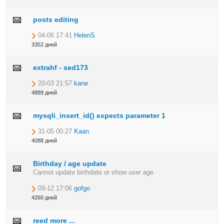
posts editing
04-06 17:41
HelenS
3352 дней
extrahf - sed173
20-03 21:57
kane
4889 дней
mysqli_insert_id() expects parameter 1
31-05 00:27
Kaan
4088 дней
Birthday / age update
Cannot update birthdate or show user age
09-12 17:06
gofgo
4260 дней
reed more ...