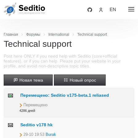
EN
Главная
Форумы
International
Technical support
Technical support
Post here ONLY if you need help with Seditio (core+official
features), or if you can help. Please put your website in your
profile, and avoid non-descriptive topic titles.
Новая тема
Новый опрос
Перемещено: Seditio v175-beta.1 reliased
Перемещено
4286 дней
Seditio v178 hk
29-10 19:53
Burak