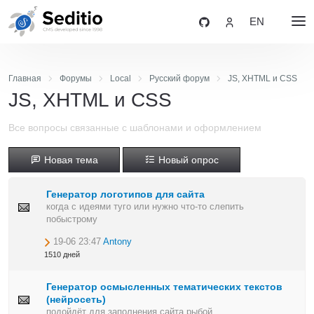
EN
Главная
Форумы
Local
Русский форум
JS, XHTML и CSS
JS, XHTML и CSS
Все вопросы связанные с шаблонами и оформлением
Новая тема
Новый опрос
Генератор логотипов для сайта
когда с идеями туго или нужно что-то слепить
побыстрому
19-06 23:47
Antony
1510 дней
Генератор осмысленных тематических текстов
(нейросеть)
подойдёт для заполнения сайта рыбой