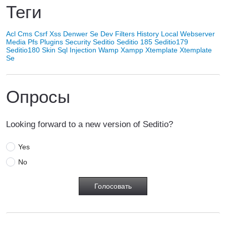
Теги
Acl
Cms
Csrf Xss
Denwer Se
Dev
Filters
History
Local Webserver
Media
Pfs
Plugins
Security
Seditio
Seditio 185
Seditio179
Seditio180
Skin
Sql Injection
Wamp
Xampp
Xtemplate
Xtemplate
Se
Опросы
Looking forward to a new version of Seditio?
Yes
No