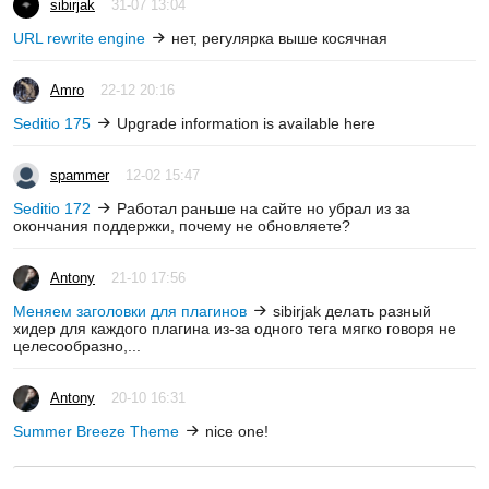
sibirjak
31-07 13:04
URL rewrite engine
нет, регулярка выше косячная
Amro
22-12 20:16
Seditio 175
Upgrade information is available here
spammer
12-02 15:47
Seditio 172
Работал раньше на сайте но убрал из за
окончания поддержки, почему не обновляете?
Antony
21-10 17:56
Меняем заголовки для плагинов
sibirjak делать разный
хидер для каждого плагина из-за одного тега мягко говоря не
целесообразно,...
Antony
20-10 16:31
Summer Breeze Theme
nice one!