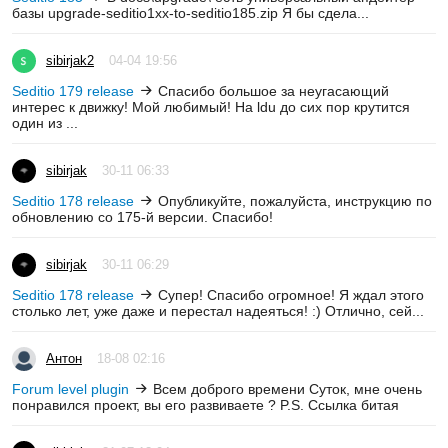
базы upgrade-seditio1xx-to-seditio185.zip Я бы сдела...
sibirjak2
04-04 19:56
Seditio 179 release
Спасибо большое за неугасающий
интерес к движку! Мой любимый! На ldu до сих пор крутится
один из ...
sibirjak
30-11 06:33
Seditio 178 release
Опубликуйте, пожалуйста, инструкцию по
обновлению со 175-й версии. Спасибо!
sibirjak
30-11 06:29
Seditio 178 release
Супер! Спасибо огромное! Я ждал этого
столько лет, уже даже и перестал надеяться! :) Отлично, сей...
Антон
18-08 02:16
Forum level plugin
Всем доброго времени Суток, мне очень
понравился проект, вы его развиваете ? P.S. Ссылка битая