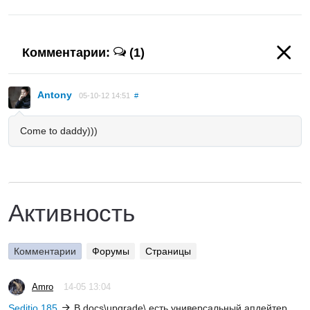
Комментарии:
(1)
Antony
05-10-12 14:51
#
Come to daddy)))
Активность
Комментарии
Форумы
Страницы
Amro
14-05 13:04
Seditio 185
В docs\upgrade\ есть универсальный апдейтер