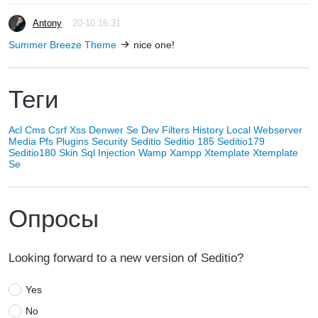
Antony
20-10 16:31
Summer Breeze Theme
nice one!
Теги
Acl
Cms
Csrf Xss
Denwer Se
Dev
Filters
History
Local Webserver
Media
Pfs
Plugins
Security
Seditio
Seditio 185
Seditio179
Seditio180
Skin
Sql Injection
Wamp
Xampp
Xtemplate
Xtemplate
Se
Опросы
Looking forward to a new version of Seditio?
Yes
No