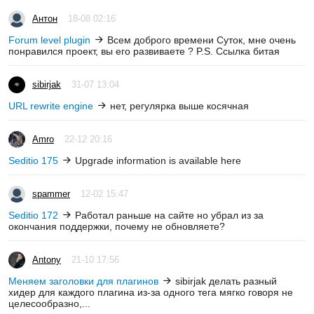
Антон
18-08 02:16
Forum level plugin
Всем доброго времени Суток, мне очень
понравился проект, вы его развиваете ? P.S. Ссылка битая
sibirjak
31-07 13:04
URL rewrite engine
нет, регулярка выше косячная
Amro
22-12 20:16
Seditio 175
Upgrade information is available here
spammer
12-02 15:47
Seditio 172
Работал раньше на сайте но убрал из за
окончания поддержки, почему не обновляете?
Antony
21-10 17:56
Меняем заголовки для плагинов
sibirjak делать разный
хидер для каждого плагина из-за одного тега мягко говоря не
целесообразно,...