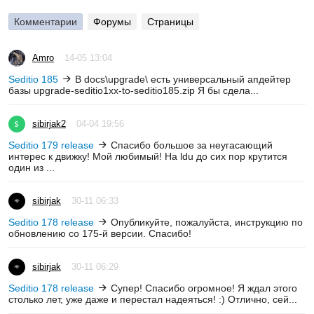
Комментарии
Форумы
Страницы
Amro
14-05 13:04
Seditio 185
В docs\upgrade\ есть универсальный апдейтер
базы upgrade-seditio1xx-to-seditio185.zip Я бы сдела...
sibirjak2
04-04 19:56
Seditio 179 release
Спасибо большое за неугасающий
интерес к движку! Мой любимый! На ldu до сих пор крутится
один из ...
sibirjak
30-11 06:33
Seditio 178 release
Опубликуйте, пожалуйста, инструкцию по
обновлению со 175-й версии. Спасибо!
sibirjak
30-11 06:29
Seditio 178 release
Супер! Спасибо огромное! Я ждал этого
столько лет, уже даже и перестал надеяться! :) Отлично, сей...