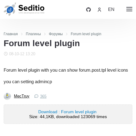
EN
Главная
Плагины
Форумы
Forum level plugin
Forum level plugin
08-10-12 13:20
Forum level plugin with you can show forum.post.tpl level icons
you can setting admincp
MecTruy
365
Download : Forum level plugin
Size: 44,1KB, downloaded 123069 times