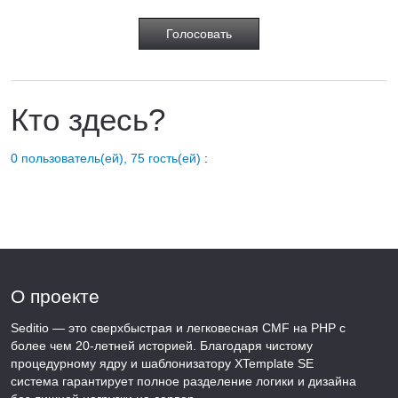
Кто здесь?
0 пользователь(ей), 75 гость(ей)
:
О проекте
Seditio — это сверхбыстрая и легковесная CMF на PHP с
более чем 20-летней историей. Благодаря чистому
процедурному ядру и шаблонизатору XTemplate SE
система гарантирует полное разделение логики и дизайна