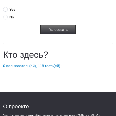
Yes
No
Кто здесь?
0 пользователь(ей), 119 гость(ей)
:
О проекте
Seditio — это сверхбыстрая и легковесная CMF на PHP с