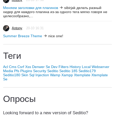
Меняем заголовки для плагинов
sibirjak делать разный
хидер для каждого плагина из-за одного тега мягко говоря не
целесообразно,...
Antony
20-10 16:31
Summer Breeze Theme
nice one!
Теги
Acl
Cms
Csrf Xss
Denwer Se
Dev
Filters
History
Local Webserver
Media
Pfs
Plugins
Security
Seditio
Seditio 185
Seditio179
Seditio180
Skin
Sql Injection
Wamp
Xampp
Xtemplate
Xtemplate
Se
Опросы
Looking forward to a new version of Seditio?