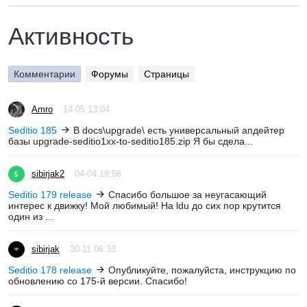
Активность
Комментарии
Форумы
Страницы
Amro
14-05 13:04
Seditio 185
В docs\upgrade\ есть универсальный апдейтер
базы upgrade-seditio1xx-to-seditio185.zip Я бы сдела...
sibirjak2
04-04 19:56
Seditio 179 release
Спасибо большое за неугасающий
интерес к движку! Мой любимый! На ldu до сих пор крутится
один из ...
sibirjak
30-11 06:33
Seditio 178 release
Опубликуйте, пожалуйста, инструкцию по
обновлению со 175-й версии. Спасибо!