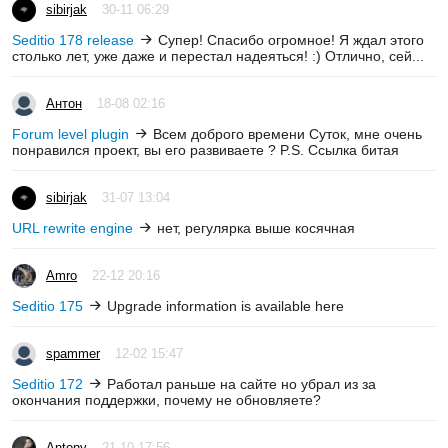
sibirjak
30-11 06:29
Seditio 178 release
Супер! Спасибо огромное! Я ждал этого
столько лет, уже даже и перестал надеяться! :) Отлично, сей...
Антон
18-08 02:16
Forum level plugin
Всем доброго времени Суток, мне очень
понравился проект, вы его развиваете ? P.S. Ссылка битая
sibirjak
31-07 13:04
URL rewrite engine
нет, регулярка выше косячная
Amro
22-12 20:16
Seditio 175
Upgrade information is available here
spammer
12-02 15:47
Seditio 172
Работал раньше на сайте но убрал из за
окончания поддержки, почему не обновляете?
Antony
21-10 17:56