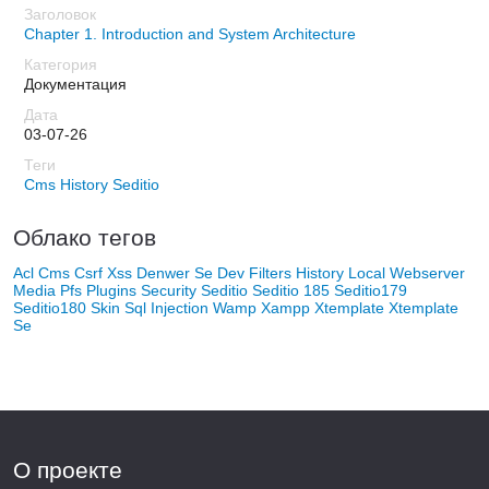
Chapter 1. Introduction and System Architecture
Документация
03-07-26
Cms
History
Seditio
Облако тегов
Acl
Cms
Csrf Xss
Denwer Se
Dev
Filters
History
Local Webserver
Media
Pfs
Plugins
Security
Seditio
Seditio 185
Seditio179
Seditio180
Skin
Sql Injection
Wamp
Xampp
Xtemplate
Xtemplate
Se
О проекте