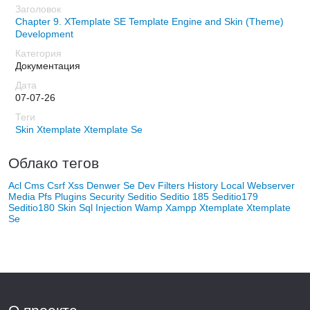
Chapter 9. XTemplate SE Template Engine and Skin (Theme)
Development
Документация
07-07-26
Skin
Xtemplate
Xtemplate Se
Облако тегов
Acl
Cms
Csrf Xss
Denwer Se
Dev
Filters
History
Local Webserver
Media
Pfs
Plugins
Security
Seditio
Seditio 185
Seditio179
Seditio180
Skin
Sql Injection
Wamp
Xampp
Xtemplate
Xtemplate
Se